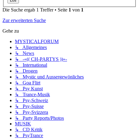
Die Suche ergab 1 Treffer • Seite
1
von
1
Zur erweiterten Suche
Gehe zu
MYSTICALFORUM
↳ Allgemeines
↳ News
↳ -«(( CH-PARTYS ))»-
↳ International
↳ Drogen
↳ Mystic und Aussergewönliches
↳ Goa Flirt
↳ Psy Kunst
↳ Trance-Musik
↳ Psy-Schweiz
↳ Psy-Suisse
↳ Psy-Svizzera
↳ Party Reports/Photos
MUSIK
↳ CD Kritik
↳ PsyTrance