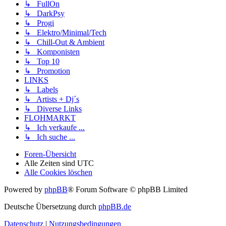
↳ FullOn
↳ DarkPsy
↳ Progi
↳ Elektro/Minimal/Tech
↳ Chill-Out & Ambient
↳ Komponisten
↳ Top 10
↳ Promotion
LINKS
↳ Labels
↳ Artists + Dj´s
↳ Diverse Links
FLOHMARKT
↳ Ich verkaufe ...
↳ Ich suche ...
Foren-Übersicht
Alle Zeiten sind
UTC
Alle Cookies löschen
Powered by
phpBB
® Forum Software © phpBB Limited
Deutsche Übersetzung durch
phpBB.de
Datenschutz
|
Nutzungsbedingungen