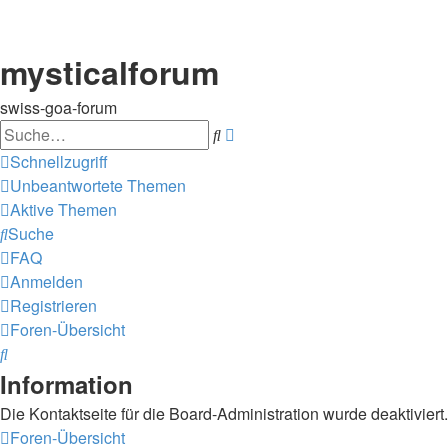
mysticalforum
swiss-goa-forum
Suche
Erweiterte
Suche
Schnellzugriff
Unbeantwortete Themen
Aktive Themen
Suche
FAQ
Anmelden
Registrieren
Foren-Übersicht
Suche
Information
Die Kontaktseite für die Board-Administration wurde deaktiviert.
Foren-Übersicht