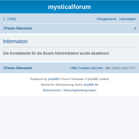
mysticalforum
FAQ
Registrieren
Anmelden
S
Foren-Übersicht
u
Information
c
h
Die Kontaktseite für die Board-Administration wurde deaktiviert.
e
Foren-Übersicht
Alle Cookies löschen
Alle Zeiten sind
UTC
Powered by
phpBB
® Forum Software © phpBB Limited
Deutsche Übersetzung durch
phpBB.de
Datenschutz
|
Nutzungsbedingungen