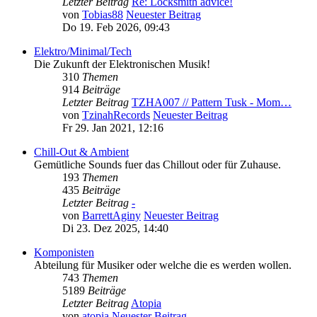
Letzter Beitrag
Re: Locksmith advice!
von
Tobias88
Neuester Beitrag
Do 19. Feb 2026, 09:43
Elektro/Minimal/Tech
Die Zukunft der Elektronischen Musik!
310
Themen
914
Beiträge
Letzter Beitrag
TZHA007 // Pattern Tusk - Mom…
von
TzinahRecords
Neuester Beitrag
Fr 29. Jan 2021, 12:16
Chill-Out & Ambient
Gemütliche Sounds fuer das Chillout oder für Zuhause.
193
Themen
435
Beiträge
Letzter Beitrag
-
von
BarrettAginy
Neuester Beitrag
Di 23. Dez 2025, 14:40
Komponisten
Abteilung für Musiker oder welche die es werden wollen.
743
Themen
5189
Beiträge
Letzter Beitrag
Atopia
von
atopia
Neuester Beitrag