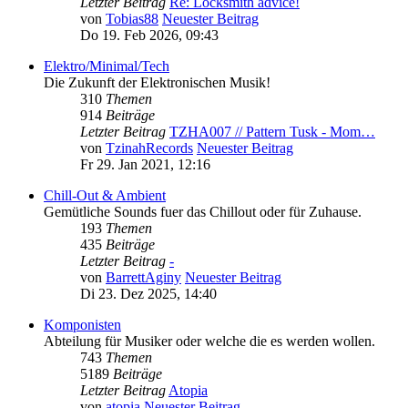
Letzter Beitrag
Re: Locksmith advice!
von
Tobias88
Neuester Beitrag
Do 19. Feb 2026, 09:43
Elektro/Minimal/Tech
Die Zukunft der Elektronischen Musik!
310
Themen
914
Beiträge
Letzter Beitrag
TZHA007 // Pattern Tusk - Mom…
von
TzinahRecords
Neuester Beitrag
Fr 29. Jan 2021, 12:16
Chill-Out & Ambient
Gemütliche Sounds fuer das Chillout oder für Zuhause.
193
Themen
435
Beiträge
Letzter Beitrag
-
von
BarrettAginy
Neuester Beitrag
Di 23. Dez 2025, 14:40
Komponisten
Abteilung für Musiker oder welche die es werden wollen.
743
Themen
5189
Beiträge
Letzter Beitrag
Atopia
von
atopia
Neuester Beitrag