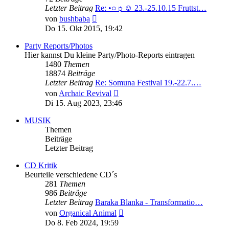
Letzter Beitrag
Re: •○☼☺ 23.-25.10.15 Fruttst…
Neuester
von
bushbaba
Beitrag
Do 15. Okt 2015, 19:42
Party Reports/Photos
Hier kannst Du kleine Party/Photo-Reports eintragen
1480
Themen
18874
Beiträge
Letzter Beitrag
Re: Somuna Festival 19.-22.7.…
Neuester
von
Archaic Revival
Beitrag
Di 15. Aug 2023, 23:46
MUSIK
Themen
Beiträge
Letzter Beitrag
CD Kritik
Beurteile verschiedene CD´s
281
Themen
986
Beiträge
Letzter Beitrag
Baraka Blanka - Transformatio…
Neuester
von
Organical Animal
Beitrag
Do 8. Feb 2024, 19:59