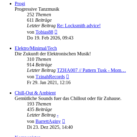
Progi
Progressive Tanzmusik
252
Themen
611
Beiträge
Letzter Beitrag
Re: Locksmith advice!
Neuester
von
Tobias88
Beitrag
Do 19. Feb 2026, 09:43
Elektro/Minimal/Tech
Die Zukunft der Elektronischen Musik!
310
Themen
914
Beiträge
Letzter Beitrag
TZHA007 // Pattern Tusk - Mom…
Neuester
von
TzinahRecords
Beitrag
Fr 29. Jan 2021, 12:16
Chill-Out & Ambient
Gemütliche Sounds fuer das Chillout oder für Zuhause.
193
Themen
435
Beiträge
Letzter Beitrag
-
Neuester
von
BarrettAginy
Beitrag
Di 23. Dez 2025, 14:40