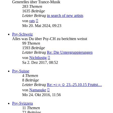
Generelles über Trance-Musik
283
Themen
1635
Beiträge
Letzter Beitrag
in search of new artists
Neuester
von
rats
Beitrag
Mo 20. Mai 2024, 09:23
Psy-Schweiz
Alles was Du über Psy-CH zu berichten weisst
99
Themen
1593
Beiträge
Letzter Beitrag
Re: Die Untergruppierungen
Neuester
von
Nichtlustig
Beitrag
Sa 2. Dez 2017, 08:52
Psy-Suisse
4
Themen
8
Beiträge
Letzter Beitrag
Re: •○☼☺ 23.-25.10.15 Fruttst…
Neuester
von
Namasuke
Beitrag
Mo 24. Okt 2016, 11:56
Psy-Svizzera
11
Themen
72
Beiträge