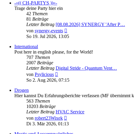
-«(( CH-PARTYS ))»-
Trage deine Party hier ein
42
Themen
81
Beiträge
Letzter Beitrag
[08.08.2026] SYNERGY 'After P…
Neuester
von
synergy-events
Beitrag
So 19. Jul 2026, 13:05
International
Post here in english please, for the World!
707
Themen
2007
Beiträge
Letzter Beitrag
Digital Stride - Quantum Vent…
Neuester
von
Psylicious
Beitrag
So 2. Aug 2026, 07:15
Drogen
Hier kannst Du Erfahrungsberichte verfassen (MF übernimmt 
563
Themen
10203
Beiträge
Letzter Beitrag
HVAC Service
Neuester
von
robert23Wixek
Beitrag
Di 3. Mär 2026, 01:13
Mystic und Aussergewönliches