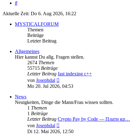
Suche
Aktuelle Zeit: Do 6. Aug 2026, 16:22
MYSTICALFORUM
Themen
Beiträge
Letzter Beitrag
Allgemeines
Hier kannst Du allg. Fragen stellen.
2674
Themen
55715
Beiträge
Letzter Beitrag
fast indexing c++
Neuester
von
Josephdal
Beitrag
Mo 20. Jul 2026, 04:53
News
Neuigkeiten, Dinge die Mann/Frau wissen sollten.
1
Themen
1
Beiträge
Letzter Beitrag
Crypto Pay by Code — Плати кр…
Neuester
von
Josephdal
Beitrag
Di 12. Mai 2026, 12:50