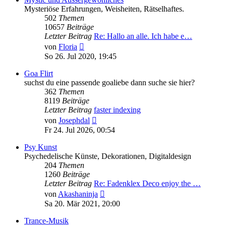
Mysteriöse Erfahrungen, Weisheiten, Rätselhaftes.
502
Themen
10657
Beiträge
Letzter Beitrag
Re: Hallo an alle. Ich habe e…
Neuester
von
Floria
Beitrag
So 26. Jul 2020, 19:45
Goa Flirt
suchst du eine passende goaliebe dann suche sie hier?
362
Themen
8119
Beiträge
Letzter Beitrag
faster indexing
Neuester
von
Josephdal
Beitrag
Fr 24. Jul 2026, 00:54
Psy Kunst
Psychedelische Künste, Dekorationen, Digitaldesign
204
Themen
1260
Beiträge
Letzter Beitrag
Re: Fadenklex Deco enjoy the …
Neuester
von
Akashaninja
Beitrag
Sa 20. Mär 2021, 20:00
Trance-Musik