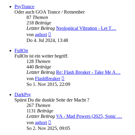
PsyTrance
Oder auch GOA Trance / Remember
87
Themen
218
Beiträge
Letzter Beitrag
Neologiical Vibration - Let T…
Neuester
von
aghori
Beitrag
Do 4. Jul 2024, 13:48
FullOn
FullOn ist ein weiter begriff.
128
Themen
440
Beiträge
Letzter Beitrag
Re: Flash Breaker - Take Me A…
Neuester
von
FlashBreaker
Beitrag
So 1. Nov 2015, 22:09
DarkPsy
Spürst Du die dunkle Seite der Macht ?
267
Themen
1131
Beiträge
Letzter Beitrag
VA - Mad Powers (2025, Sonic …
Neuester
von
aghori
Beitrag
So 2. Nov 2025, 09:05