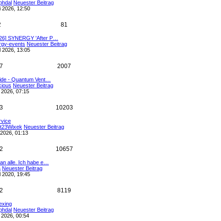
phdal
Neuester Beitrag
i 2026, 12:50
2
81
026] SYNERGY 'After P…
rgy-events
Neuester Beitrag
l 2026, 13:05
7
2007
tride - Quantum Vent…
cious
Neuester Beitrag
 2026, 07:15
3
10203
vice
rt23Wixek
Neuester Beitrag
 2026, 01:13
2
10657
 an alle. Ich habe e…
a
Neuester Beitrag
l 2020, 19:45
2
8119
dexing
phdal
Neuester Beitrag
l 2026, 00:54