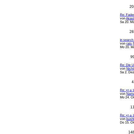
20
Re: Fade
von
Akash
Sa 20. Mä
28
in search
von
rats
Mo 20. Ma
9
Re: Die 
von
Nicht
Sa 2. Dez
4
Re: •○☼☺
von
Nam
Mo 24. Ok
1
Re: •○☼☺
von
bush
Do 15. Ok
14