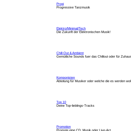
Progi
Progressive Tanzmusik
Elektro/Minimal/Tech
Die Zukunft der Elektronischen Musik!
Chill-Out & Ambient
Gemütliche Sounds fuer das Chillout oder für Zuhau
Komponisten
Abteilung für Musiker oder welche die es werden wol
Top 10
Deine Top-lieblings-Tracks
Promotion
Promote eine CD, Musik oder Live-Act.