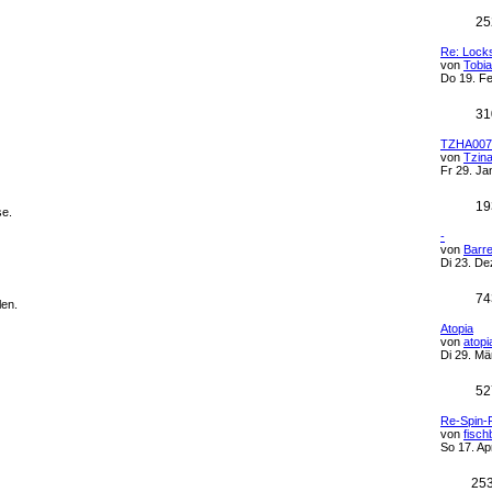
25
Re: Locks
von
Tobi
Do 19. Fe
31
TZHA007 
von
Tzin
Fr 29. Ja
19
se.
-
von
Barre
Di 23. De
74
len.
Atopia
von
atopi
Di 29. Mä
52
Re-Spin-F
von
fisch
So 17. Ap
25