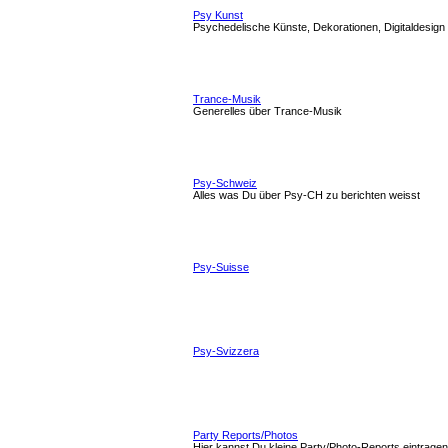
Psy Kunst
Psychedelische Künste, Dekorationen, Digitaldesign
Trance-Musik
Generelles über Trance-Musik
Psy-Schweiz
Alles was Du über Psy-CH zu berichten weisst
Psy-Suisse
Psy-Svizzera
Party Reports/Photos
Hier kannst Du kleine Party/Photo-Reports eintragen