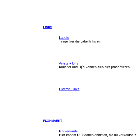
LINKS
Labels
Trage hier die Label links ein
Artists + Dj´s
Künstler und Dj´s können sich hier präsentieren
Diverse Links
FLOHMARKT
Ich verkaufe ...
Hier kannst Du Sachen anbieten, die du verkaufst. z.