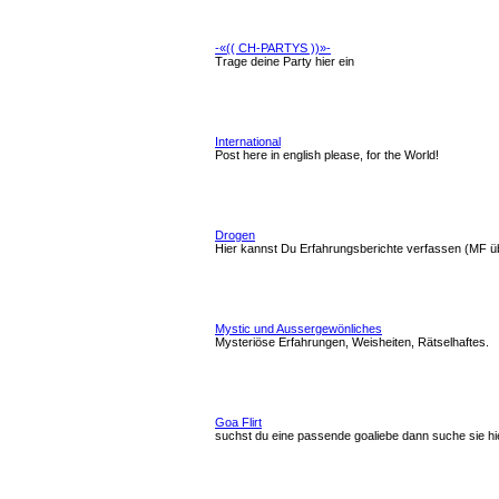
-«(( CH-PARTYS ))»-
Trage deine Party hier ein
International
Post here in english please, for the World!
Drogen
Hier kannst Du Erfahrungsberichte verfassen (MF ü
Mystic und Aussergewönliches
Mysteriöse Erfahrungen, Weisheiten, Rätselhaftes.
Goa Flirt
suchst du eine passende goaliebe dann suche sie hi