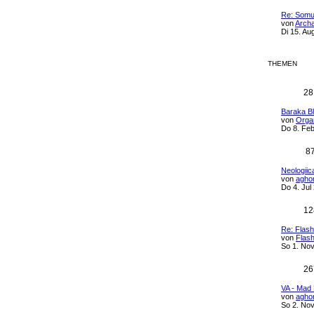
Re: Somu
von
Archa
Di 15. Au
THEMEN
28
Baraka B
von
Organ
Do 8. Feb
8
Neologiic
von
aghor
Do 4. Jul
12
Re: Flas
von
Flas
So 1. Nov
26
VA - Mad
von
aghor
So 2. Nov