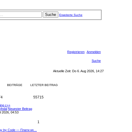
Suche
Erweiterte Suche
Registrieren
Anmelden
Suche
Aktuelle Zeit: Do 6. Aug 2026, 14:27
BEITRÄGE
LETZTER BEITRAG
74
55715
xing c++
phdal
Neuester Beitrag
l 2026, 04:53
1
ay by Code — Плати кр…