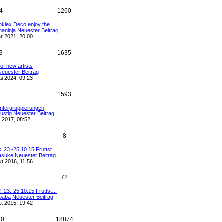
4
1260
nklex Deco enjoy the …
aninja
Neuester Beitrag
r 2021, 20:00
3
1635
 of new artists
Neuester Beitrag
i 2024, 09:23
9
1593
Untergruppierungen
lustig
Neuester Beitrag
 2017, 08:52
8
 23.-25.10.15 Fruttst…
asuke
Neuester Beitrag
t 2016, 11:56
1
72
 23.-25.10.15 Fruttst…
baba
Neuester Beitrag
t 2015, 19:42
80
18874