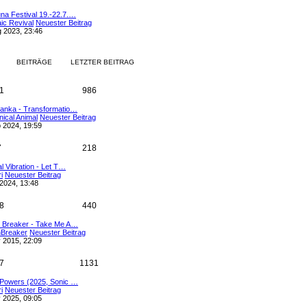
na Festival 19.-22.7.…
ic Revival
Neuester Beitrag
g 2023, 23:46
BEITRÄGE
LETZTER BEITRAG
1
986
lanka - Transformatio…
ical Animal
Neuester Beitrag
 2024, 19:59
7
218
al Vibration - Let T…
i
Neuester Beitrag
 2024, 13:48
8
440
h Breaker - Take Me A…
hBreaker
Neuester Beitrag
 2015, 22:09
7
1131
 Powers (2025, Sonic …
i
Neuester Beitrag
 2025, 09:05