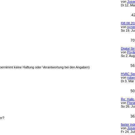
von
Jose
Di 12. Ma
4
[08.08.2
von
syne
So 19. Ju
70
Digital S
von
Psyli
So 2. Aug
56
bernimmt keine Haftung oder Verantwortung bei den Angaben)
HVAC Ser
von
robe
Di 3. Mär
50
Re: Hallo
von
Flori
So 26. Ju
36
er?
faster in
von
Jose
Fr 24. Ju