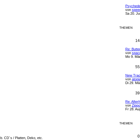
Psychede
von
spee
Sa 20. Ju
THEMEN
14
Re: Butte
von
spac
Mo 9. Mär
55
New Trac
von
atopi
Di 29. Mä
39
Re: After
von
Zipp
Fr 28. Au
THEMEN
0
b. CD´s / Platten, Deko, etc.