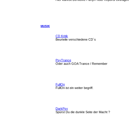
MUSIK
CD Kritik
Beurteile verschiedene CD´s
PsyTrance
Oder auch GOA Trance / Remember
FullOn
FullOn ist ein weiter begriff.
DarkPsy
Spürst Du die dunkle Seite der Macht ?