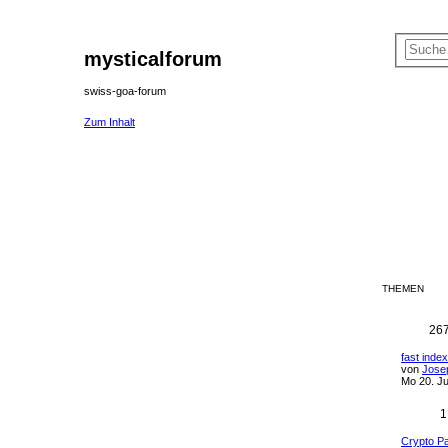
mysticalforum
swiss-goa-forum
Zum Inhalt
THEMEN
26
fast inde
von
Jose
Mo 20. Ju
1
Crypto P