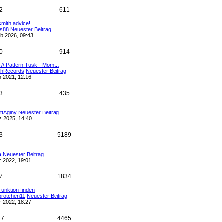
2
611
mith advice!
as88
Neuester Beitrag
b 2026, 09:43
0
914
// Pattern Tusk - Mom…
ahRecords
Neuester Beitrag
n 2021, 12:16
3
435
ttAginy
Neuester Beitrag
z 2025, 14:40
3
5189
a
Neuester Beitrag
r 2022, 19:01
7
1834
unktion finden
brötchen11
Neuester Beitrag
r 2022, 18:27
37
4465