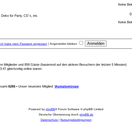
Keine Bei
0
 Deko für Party, CD´s, etc.
Keine Bei
Ich habe mein Passwort vergessen
|
Angemeldet bleiben
bare Mitglieder und 858 Gäste (basierend auf den aktiven Besuchern der letzten 5 Minuten)
:47 gleichzeitig online waren.
gesamt
6265
• Unser neuestes Mitglied:
Vrumplomtrope
Powered by
phpBB
® Forum Software © phpBB Limited
Deutsche Übersetzung durch
phpBB.de
Datenschutz
|
Nutzungsbedingungen