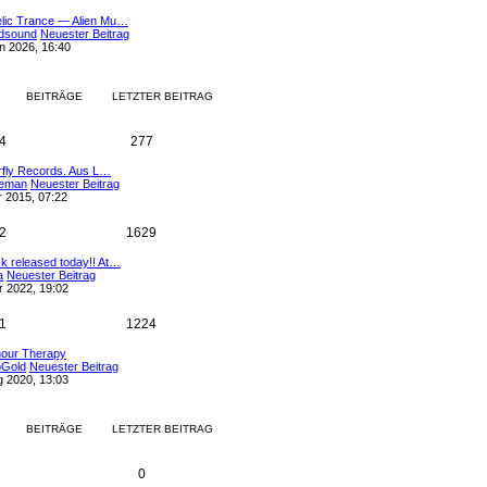
lic Trance — Alien Mu…
dsound
Neuester Beitrag
n 2026, 16:40
BEITRÄGE
LETZTER BEITRAG
4
277
rfly Records. Aus L…
eman
Neuester Beitrag
 2015, 07:22
2
1629
k released today!! At…
a
Neuester Beitrag
r 2022, 19:02
1
1224
hour Therapy
oGold
Neuester Beitrag
g 2020, 13:03
BEITRÄGE
LETZTER BEITRAG
0