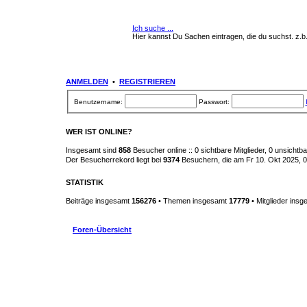
Ich suche ...
Hier kannst Du Sachen eintragen, die du suchst. z.b.
ANMELDEN
•
REGISTRIEREN
Benutzername:
Passwort:
WER IST ONLINE?
Insgesamt sind
858
Besucher online :: 0 sichtbare Mitglieder, 0 unsicht
Der Besucherrekord liegt bei
9374
Besuchern, die am Fr 10. Okt 2025, 03
STATISTIK
Beiträge insgesamt
156276
• Themen insgesamt
17779
• Mitglieder ins
Foren-Übersicht