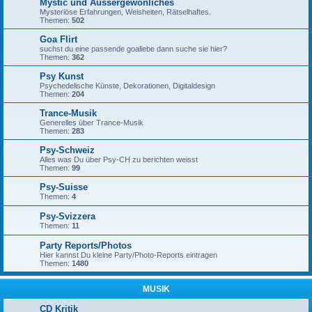
Mystic und Aussergewönliches
Mysteriöse Erfahrungen, Weisheiten, Rätselhaftes.
Themen:
502
Goa Flirt
suchst du eine passende goaliebe dann suche sie hier?
Themen:
362
Psy Kunst
Psychedelische Künste, Dekorationen, Digitaldesign
Themen:
204
Trance-Musik
Generelles über Trance-Musik
Themen:
283
Psy-Schweiz
Alles was Du über Psy-CH zu berichten weisst
Themen:
99
Psy-Suisse
Themen:
4
Psy-Svizzera
Themen:
11
Party Reports/Photos
Hier kannst Du kleine Party/Photo-Reports eintragen
Themen:
1480
MUSIK
CD Kritik