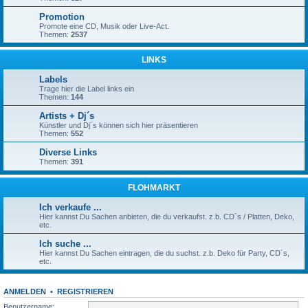
Promotion
Promote eine CD, Musik oder Live-Act.
Themen:
2537
LINKS
Labels
Trage hier die Label links ein
Themen:
144
Artists + Dj´s
Künstler und Dj´s können sich hier präsentieren
Themen:
552
Diverse Links
Themen:
391
FLOHMARKT
Ich verkaufe ...
Hier kannst Du Sachen anbieten, die du verkaufst. z.b. CD´s / Platten, Deko,
etc.
Ich suche ...
Hier kannst Du Sachen eintragen, die du suchst. z.b. Deko für Party, CD´s,
etc.
ANMELDEN
•
REGISTRIEREN
Benutzername: