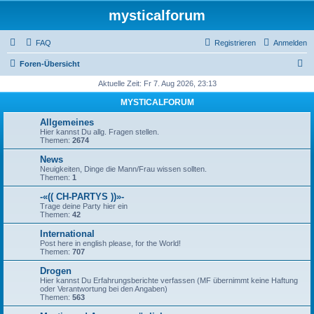
mysticalforum
FAQ
Registrieren
Anmelden
S
Foren-Übersicht
u
Aktuelle Zeit: Fr 7. Aug 2026, 23:13
c
MYSTICALFORUM
h
Allgemeines
e
Hier kannst Du allg. Fragen stellen.
Themen:
2674
News
Neuigkeiten, Dinge die Mann/Frau wissen sollten.
Themen:
1
-«(( CH-PARTYS ))»-
Trage deine Party hier ein
Themen:
42
International
Post here in english please, for the World!
Themen:
707
Drogen
Hier kannst Du Erfahrungsberichte verfassen (MF übernimmt keine Haftung
oder Verantwortung bei den Angaben)
Themen:
563