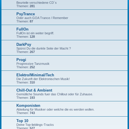
Beurteile verschiedene CD´s
Themen:
281
PsyTrance
Oder auch GOA Trance / Remember
Themen:
87
FullOn
FullOn ist ein weiter begriff.
Themen:
128
DarkPsy
Spürst Du die dunkle Seite der Macht ?
Themen:
267
Progi
Progressive Tanzmusik
Themen:
252
Elektro/Minimal/Tech
Die Zukunft der Elektronischen Musik!
Themen:
310
Chill-Out & Ambient
Gemütliche Sounds fuer das Chillout oder für Zuhause.
Themen:
193
Komponisten
Abteilung für Musiker oder welche die es werden wollen.
Themen:
743
Top 10
Deine Top-lieblings-Tracks
Themen:
527