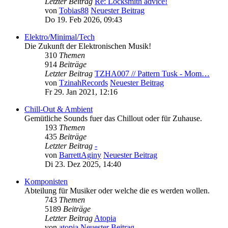
Letzter Beitrag
Re: Locksmith advice!
von
Tobias88
Neuester Beitrag
Do 19. Feb 2026, 09:43
Elektro/Minimal/Tech
Die Zukunft der Elektronischen Musik!
310
Themen
914
Beiträge
Letzter Beitrag
TZHA007 // Pattern Tusk - Mom…
von
TzinahRecords
Neuester Beitrag
Fr 29. Jan 2021, 12:16
Chill-Out & Ambient
Gemütliche Sounds fuer das Chillout oder für Zuhause.
193
Themen
435
Beiträge
Letzter Beitrag
-
von
BarrettAginy
Neuester Beitrag
Di 23. Dez 2025, 14:40
Komponisten
Abteilung für Musiker oder welche die es werden wollen.
743
Themen
5189
Beiträge
Letzter Beitrag
Atopia
von
atopia
Neuester Beitrag