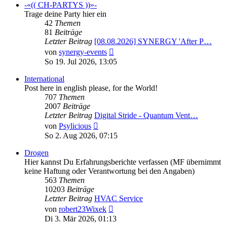
-«(( CH-PARTYS ))»-
Trage deine Party hier ein
42
Themen
81
Beiträge
Letzter Beitrag
[08.08.2026] SYNERGY 'After P…
Neuester
von
synergy-events
Beitrag
So 19. Jul 2026, 13:05
International
Post here in english please, for the World!
707
Themen
2007
Beiträge
Letzter Beitrag
Digital Stride - Quantum Vent…
Neuester
von
Psylicious
Beitrag
So 2. Aug 2026, 07:15
Drogen
Hier kannst Du Erfahrungsberichte verfassen (MF übernimmt
keine Haftung oder Verantwortung bei den Angaben)
563
Themen
10203
Beiträge
Letzter Beitrag
HVAC Service
Neuester
von
robert23Wixek
Beitrag
Di 3. Mär 2026, 01:13