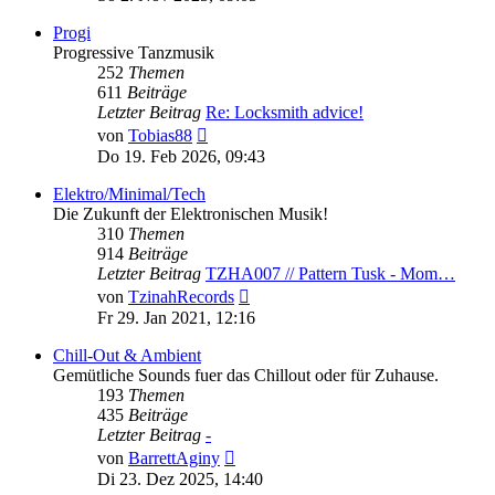
Progi
Progressive Tanzmusik
252
Themen
611
Beiträge
Letzter Beitrag
Re: Locksmith advice!
Neuester
von
Tobias88
Beitrag
Do 19. Feb 2026, 09:43
Elektro/Minimal/Tech
Die Zukunft der Elektronischen Musik!
310
Themen
914
Beiträge
Letzter Beitrag
TZHA007 // Pattern Tusk - Mom…
Neuester
von
TzinahRecords
Beitrag
Fr 29. Jan 2021, 12:16
Chill-Out & Ambient
Gemütliche Sounds fuer das Chillout oder für Zuhause.
193
Themen
435
Beiträge
Letzter Beitrag
-
Neuester
von
BarrettAginy
Beitrag
Di 23. Dez 2025, 14:40