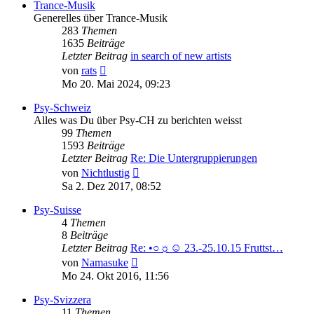
Trance-Musik
Generelles über Trance-Musik
283
Themen
1635
Beiträge
Letzter Beitrag
in search of new artists
Neuester
von
rats
Beitrag
Mo 20. Mai 2024, 09:23
Psy-Schweiz
Alles was Du über Psy-CH zu berichten weisst
99
Themen
1593
Beiträge
Letzter Beitrag
Re: Die Untergruppierungen
Neuester
von
Nichtlustig
Beitrag
Sa 2. Dez 2017, 08:52
Psy-Suisse
4
Themen
8
Beiträge
Letzter Beitrag
Re: •○☼☺ 23.-25.10.15 Fruttst…
Neuester
von
Namasuke
Beitrag
Mo 24. Okt 2016, 11:56
Psy-Svizzera
11
Themen