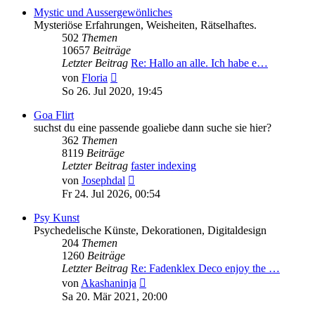
Mystic und Aussergewönliches
Mysteriöse Erfahrungen, Weisheiten, Rätselhaftes.
502
Themen
10657
Beiträge
Letzter Beitrag
Re: Hallo an alle. Ich habe e…
Neuester
von
Floria
Beitrag
So 26. Jul 2020, 19:45
Goa Flirt
suchst du eine passende goaliebe dann suche sie hier?
362
Themen
8119
Beiträge
Letzter Beitrag
faster indexing
Neuester
von
Josephdal
Beitrag
Fr 24. Jul 2026, 00:54
Psy Kunst
Psychedelische Künste, Dekorationen, Digitaldesign
204
Themen
1260
Beiträge
Letzter Beitrag
Re: Fadenklex Deco enjoy the …
Neuester
von
Akashaninja
Beitrag
Sa 20. Mär 2021, 20:00