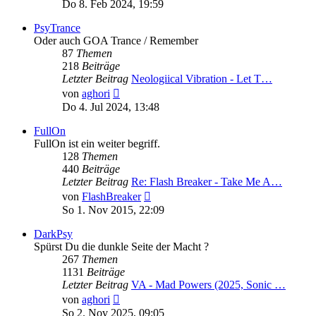
Beitrag
Do 8. Feb 2024, 19:59
PsyTrance
Oder auch GOA Trance / Remember
87
Themen
218
Beiträge
Letzter Beitrag
Neologiical Vibration - Let T…
Neuester
von
aghori
Beitrag
Do 4. Jul 2024, 13:48
FullOn
FullOn ist ein weiter begriff.
128
Themen
440
Beiträge
Letzter Beitrag
Re: Flash Breaker - Take Me A…
Neuester
von
FlashBreaker
Beitrag
So 1. Nov 2015, 22:09
DarkPsy
Spürst Du die dunkle Seite der Macht ?
267
Themen
1131
Beiträge
Letzter Beitrag
VA - Mad Powers (2025, Sonic …
Neuester
von
aghori
Beitrag
So 2. Nov 2025, 09:05