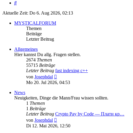
Suche
Aktuelle Zeit: Do 6. Aug 2026, 02:13
MYSTICALFORUM
Themen
Beiträge
Letzter Beitrag
Allgemeines
Hier kannst Du allg. Fragen stellen.
2674
Themen
55715
Beiträge
Letzter Beitrag
fast indexing c++
Neuester
von
Josephdal
Beitrag
Mo 20. Jul 2026, 04:53
News
Neuigkeiten, Dinge die Mann/Frau wissen sollten.
1
Themen
1
Beiträge
Letzter Beitrag
Crypto Pay by Code — Плати кр…
Neuester
von
Josephdal
Beitrag
Di 12. Mai 2026, 12:50