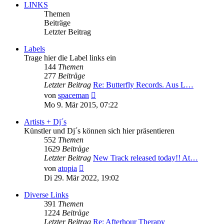
LINKS
Themen
Beiträge
Letzter Beitrag
Labels
Trage hier die Label links ein
144
Themen
277
Beiträge
Letzter Beitrag
Re: Butterfly Records. Aus L…
Neuester
von
spaceman
Beitrag
Mo 9. Mär 2015, 07:22
Artists + Dj´s
Künstler und Dj´s können sich hier präsentieren
552
Themen
1629
Beiträge
Letzter Beitrag
New Track released today!! At…
Neuester
von
atopia
Beitrag
Di 29. Mär 2022, 19:02
Diverse Links
391
Themen
1224
Beiträge
Letzter Beitrag
Re: Afterhour Therapy