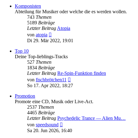
Komponisten
Abteilung für Musiker oder welche die es werden wollen.
743
Themen
5189
Beiträge
Letzter Beitrag
Atopia
Neuester
von
atopia
Beitrag
Di 29. Mär 2022, 19:01
Top 10
Deine Top-lieblings-Tracks
527
Themen
1834
Beiträge
Letzter Beitrag
Re-Spin-Funktion finden
Neuester
von
fischbrötchen11
Beitrag
So 17. Apr 2022, 18:27
Promotion
Promote eine CD, Musik oder Live-Act.
2537
Themen
4465
Beiträge
Letzter Beitrag
Psychedelic Trance — Alien Mu…
Neuester
von
speedsound
Beitrag
Sa 20. Jun 2026, 16:40