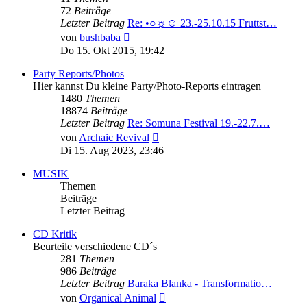
72
Beiträge
Letzter Beitrag
Re: •○☼☺ 23.-25.10.15 Fruttst…
Neuester
von
bushbaba
Beitrag
Do 15. Okt 2015, 19:42
Party Reports/Photos
Hier kannst Du kleine Party/Photo-Reports eintragen
1480
Themen
18874
Beiträge
Letzter Beitrag
Re: Somuna Festival 19.-22.7.…
Neuester
von
Archaic Revival
Beitrag
Di 15. Aug 2023, 23:46
MUSIK
Themen
Beiträge
Letzter Beitrag
CD Kritik
Beurteile verschiedene CD´s
281
Themen
986
Beiträge
Letzter Beitrag
Baraka Blanka - Transformatio…
Neuester
von
Organical Animal