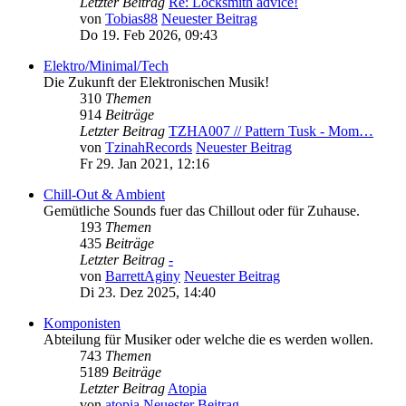
Letzter Beitrag
Re: Locksmith advice!
von
Tobias88
Neuester Beitrag
Do 19. Feb 2026, 09:43
Elektro/Minimal/Tech
Die Zukunft der Elektronischen Musik!
310
Themen
914
Beiträge
Letzter Beitrag
TZHA007 // Pattern Tusk - Mom…
von
TzinahRecords
Neuester Beitrag
Fr 29. Jan 2021, 12:16
Chill-Out & Ambient
Gemütliche Sounds fuer das Chillout oder für Zuhause.
193
Themen
435
Beiträge
Letzter Beitrag
-
von
BarrettAginy
Neuester Beitrag
Di 23. Dez 2025, 14:40
Komponisten
Abteilung für Musiker oder welche die es werden wollen.
743
Themen
5189
Beiträge
Letzter Beitrag
Atopia
von
atopia
Neuester Beitrag