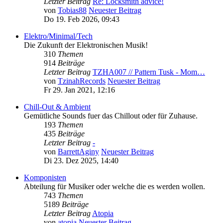
Letzter Beitrag
Re: Locksmith advice!
von
Tobias88
Neuester Beitrag
Do 19. Feb 2026, 09:43
Elektro/Minimal/Tech
Die Zukunft der Elektronischen Musik!
310
Themen
914
Beiträge
Letzter Beitrag
TZHA007 // Pattern Tusk - Mom…
von
TzinahRecords
Neuester Beitrag
Fr 29. Jan 2021, 12:16
Chill-Out & Ambient
Gemütliche Sounds fuer das Chillout oder für Zuhause.
193
Themen
435
Beiträge
Letzter Beitrag
-
von
BarrettAginy
Neuester Beitrag
Di 23. Dez 2025, 14:40
Komponisten
Abteilung für Musiker oder welche die es werden wollen.
743
Themen
5189
Beiträge
Letzter Beitrag
Atopia
von
atopia
Neuester Beitrag