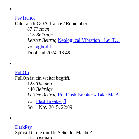
PsyTrance
Oder auch GOA Trance / Remember
87
Themen
218
Beiträge
Letzter Beitrag
Neologiical Vibration - Let T…
Neuester
von
aghori
Beitrag
Do 4. Jul 2024, 13:48
FullOn
FullOn ist ein weiter begriff.
128
Themen
440
Beiträge
Letzter Beitrag
Re: Flash Breaker - Take Me A…
Neuester
von
FlashBreaker
Beitrag
So 1. Nov 2015, 22:09
DarkPsy
Spürst Du die dunkle Seite der Macht ?
267
Themen