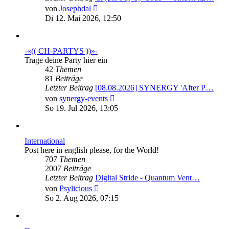
Neuester
von
Josephdal
Beitrag
Di 12. Mai 2026, 12:50
-«(( CH-PARTYS ))»-
Trage deine Party hier ein
42
Themen
81
Beiträge
Letzter Beitrag
[08.08.2026] SYNERGY 'After P…
Neuester
von
synergy-events
Beitrag
So 19. Jul 2026, 13:05
International
Post here in english please, for the World!
707
Themen
2007
Beiträge
Letzter Beitrag
Digital Stride - Quantum Vent…
Neuester
von
Psylicious
Beitrag
So 2. Aug 2026, 07:15