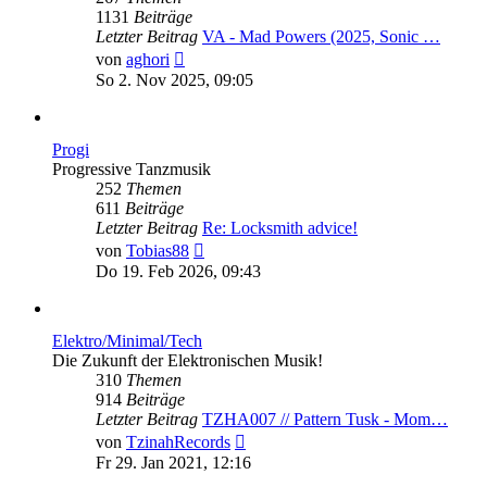
1131
Beiträge
Letzter Beitrag
VA - Mad Powers (2025, Sonic …
Neuester
von
aghori
Beitrag
So 2. Nov 2025, 09:05
Progi
Progressive Tanzmusik
252
Themen
611
Beiträge
Letzter Beitrag
Re: Locksmith advice!
Neuester
von
Tobias88
Beitrag
Do 19. Feb 2026, 09:43
Elektro/Minimal/Tech
Die Zukunft der Elektronischen Musik!
310
Themen
914
Beiträge
Letzter Beitrag
TZHA007 // Pattern Tusk - Mom…
Neuester
von
TzinahRecords
Beitrag
Fr 29. Jan 2021, 12:16