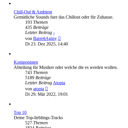
Chill-Out & Ambient
Gemütliche Sounds fuer das Chillout oder für Zuhause.
193
Themen
435
Beiträge
Letzter Beitrag
-
Neuester
von
BarrettAginy
Beitrag
Di 23. Dez 2025, 14:40
Komponisten
Abteilung für Musiker oder welche die es werden wollen.
743
Themen
5189
Beiträge
Letzter Beitrag
Atopia
Neuester
von
atopia
Beitrag
Di 29. Mär 2022, 19:01
Top 10
Deine Top-lieblings-Tracks
527
Themen
1834
Beiträge