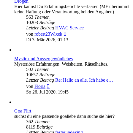
Drogen
Hier kannst Du Erfahrungsberichte verfassen (MF übernimmt
keine Haftung oder Verantwortung bei den Angaben)
563
Themen
10203
Beiträge
Letzter Beitrag
HVAC Service
Neuester
von
robert23Wixek
Beitrag
Di 3. Mär 2026, 01:13
Mystic und Aussergewönliches
Mysteriöse Erfahrungen, Weisheiten, Rätselhaftes.
502
Themen
10657
Beiträge
Letzter Beitrag
Re: Hallo an alle. Ich habe e…
Neuester
von
Floria
Beitrag
So 26. Jul 2020, 19:45
Goa Flirt
suchst du eine passende goaliebe dann suche sie hier?
362
Themen
8119
Beiträge
Letzter Beitrag
faster indexing