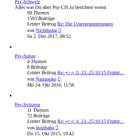
Psy-Schweiz
Alles was Du über Psy-CH zu berichten weisst
99
Themen
1593
Beiträge
Letzter Beitrag
Re: Die Untergruppierungen
Neuester
von
Nichtlustig
Beitrag
Sa 2. Dez 2017, 08:52
Psy-Suisse
4
Themen
8
Beiträge
Letzter Beitrag
Re: •○☼☺ 23.-25.10.15 Fruttst…
Neuester
von
Namasuke
Beitrag
Mo 24. Okt 2016, 11:56
Psy-Svizzera
11
Themen
72
Beiträge
Letzter Beitrag
Re: •○☼☺ 23.-25.10.15 Fruttst…
Neuester
von
bushbaba
Beitrag
Do 15. Okt 2015, 19:42