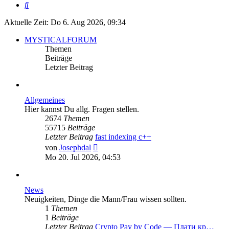
Suche
Aktuelle Zeit: Do 6. Aug 2026, 09:34
MYSTICALFORUM
Themen
Beiträge
Letzter Beitrag
Allgemeines
Hier kannst Du allg. Fragen stellen.
2674
Themen
55715
Beiträge
Letzter Beitrag
fast indexing c++
Neuester
von
Josephdal
Beitrag
Mo 20. Jul 2026, 04:53
News
Neuigkeiten, Dinge die Mann/Frau wissen sollten.
1
Themen
1
Beiträge
Letzter Beitrag
Crypto Pay by Code — Плати кр…