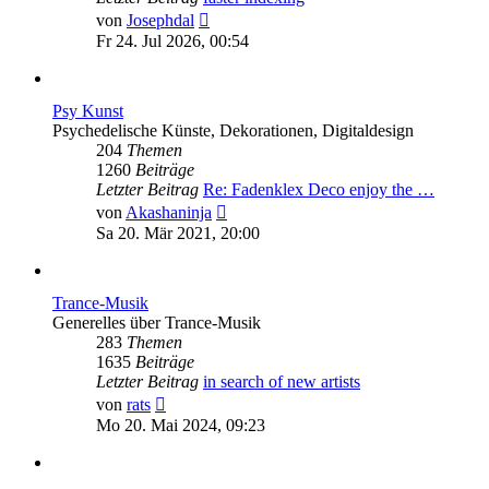
Neuester
von
Josephdal
Beitrag
Fr 24. Jul 2026, 00:54
Psy Kunst
Psychedelische Künste, Dekorationen, Digitaldesign
204
Themen
1260
Beiträge
Letzter Beitrag
Re: Fadenklex Deco enjoy the …
Neuester
von
Akashaninja
Beitrag
Sa 20. Mär 2021, 20:00
Trance-Musik
Generelles über Trance-Musik
283
Themen
1635
Beiträge
Letzter Beitrag
in search of new artists
Neuester
von
rats
Beitrag
Mo 20. Mai 2024, 09:23