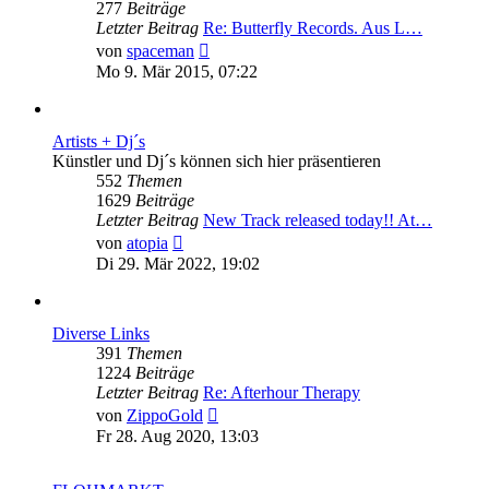
277
Beiträge
Letzter Beitrag
Re: Butterfly Records. Aus L…
Neuester
von
spaceman
Beitrag
Mo 9. Mär 2015, 07:22
Artists + Dj´s
Künstler und Dj´s können sich hier präsentieren
552
Themen
1629
Beiträge
Letzter Beitrag
New Track released today!! At…
Neuester
von
atopia
Beitrag
Di 29. Mär 2022, 19:02
Diverse Links
391
Themen
1224
Beiträge
Letzter Beitrag
Re: Afterhour Therapy
Neuester
von
ZippoGold
Beitrag
Fr 28. Aug 2020, 13:03