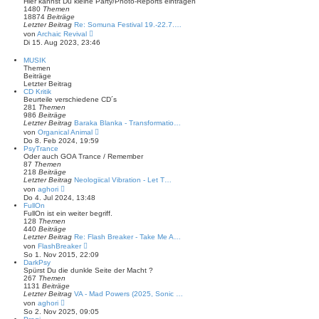
Hier kannst Du kleine Party/Photo-Reports eintragen
i
s
1480
Themen
t
t
18874
Beiträge
r
e
Letzter Beitrag
Re: Somuna Festival 19.-22.7.…
a
r
N
von
Archaic Revival
g
B
e
Di 15. Aug 2023, 23:46
e
u
i
e
MUSIK
t
s
Themen
r
t
Beiträge
a
e
Letzter Beitrag
g
r
CD Kritik
B
Beurteile verschiedene CD´s
e
281
Themen
i
986
Beiträge
t
Letzter Beitrag
Baraka Blanka - Transformatio…
r
N
von
Organical Animal
a
e
Do 8. Feb 2024, 19:59
g
u
PsyTrance
e
Oder auch GOA Trance / Remember
s
87
Themen
t
218
Beiträge
e
Letzter Beitrag
Neologiical Vibration - Let T…
r
N
von
aghori
B
e
Do 4. Jul 2024, 13:48
e
u
FullOn
i
e
FullOn ist ein weiter begriff.
t
s
128
Themen
r
t
440
Beiträge
a
e
Letzter Beitrag
Re: Flash Breaker - Take Me A…
g
r
N
von
FlashBreaker
B
e
So 1. Nov 2015, 22:09
e
u
DarkPsy
i
e
Spürst Du die dunkle Seite der Macht ?
t
s
267
Themen
r
t
1131
Beiträge
a
e
Letzter Beitrag
VA - Mad Powers (2025, Sonic …
g
r
N
von
aghori
B
e
So 2. Nov 2025, 09:05
e
u