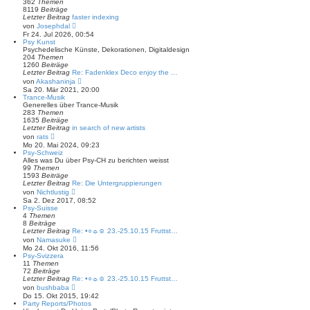
362
Themen
r
t
8119
Beiträge
a
e
Letzter Beitrag
faster indexing
g
r
N
von
Josephdal
B
e
Fr 24. Jul 2026, 00:54
e
u
Psy Kunst
i
e
Psychedelische Künste, Dekorationen, Digitaldesign
t
s
204
Themen
r
t
1260
Beiträge
a
e
Letzter Beitrag
Re: Fadenklex Deco enjoy the …
g
r
N
von
Akashaninja
B
e
Sa 20. Mär 2021, 20:00
e
u
Trance-Musik
i
e
Generelles über Trance-Musik
t
s
283
Themen
r
t
1635
Beiträge
a
e
Letzter Beitrag
in search of new artists
g
r
N
von
rats
B
e
Mo 20. Mai 2024, 09:23
e
u
Psy-Schweiz
i
e
Alles was Du über Psy-CH zu berichten weisst
t
s
99
Themen
r
t
1593
Beiträge
a
e
Letzter Beitrag
Re: Die Untergruppierungen
g
r
N
von
Nichtlustig
B
e
Sa 2. Dez 2017, 08:52
e
u
Psy-Suisse
i
e
4
Themen
t
s
8
Beiträge
r
t
Letzter Beitrag
Re: •○☼☺ 23.-25.10.15 Fruttst…
a
e
N
von
Namasuke
g
r
e
Mo 24. Okt 2016, 11:56
B
u
Psy-Svizzera
e
e
11
Themen
i
s
72
Beiträge
t
t
Letzter Beitrag
Re: •○☼☺ 23.-25.10.15 Fruttst…
r
e
N
von
bushbaba
a
r
e
Do 15. Okt 2015, 19:42
g
B
u
Party Reports/Photos
e
e