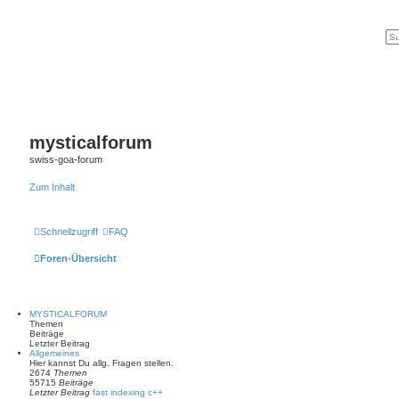
mysticalforum
swiss-goa-forum
Zum Inhalt
Schnellzugriff
FAQ
Foren-Übersicht
MYSTICALFORUM
Themen
Beiträge
Letzter Beitrag
Allgemeines
Hier kannst Du allg. Fragen stellen.
2674
Themen
55715
Beiträge
Letzter Beitrag
fast indexing c++