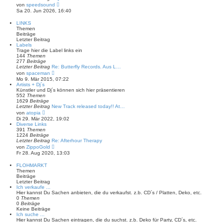
g
r
N
von
speedsound
B
e
Sa 20. Jun 2026, 16:40
e
u
i
e
LINKS
t
s
Themen
r
t
Beiträge
a
e
Letzter Beitrag
g
r
Labels
B
Trage hier die Label links ein
e
144
Themen
i
277
Beiträge
t
Letzter Beitrag
Re: Butterfly Records. Aus L…
r
N
von
spaceman
a
e
Mo 9. Mär 2015, 07:22
g
u
Artists + Dj´s
e
Künstler und Dj´s können sich hier präsentieren
s
552
Themen
t
1629
Beiträge
e
Letzter Beitrag
New Track released today!! At…
r
N
von
atopia
B
e
Di 29. Mär 2022, 19:02
e
u
Diverse Links
i
e
391
Themen
t
s
1224
Beiträge
r
t
Letzter Beitrag
Re: Afterhour Therapy
a
e
N
von
ZippoGold
g
r
e
Fr 28. Aug 2020, 13:03
B
u
e
e
FLOHMARKT
i
s
Themen
t
t
Beiträge
r
e
Letzter Beitrag
a
r
Ich verkaufe ...
g
B
Hier kannst Du Sachen anbieten, die du verkaufst. z.b. CD´s / Platten, Deko, etc.
e
0
Themen
i
0
Beiträge
t
Keine Beiträge
r
Ich suche ...
a
Hier kannst Du Sachen eintragen, die du suchst. z.b. Deko für Party, CD´s, etc.
g