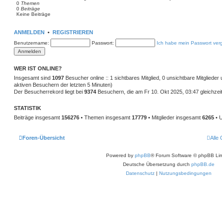
0
Themen
0
Beiträge
Keine Beiträge
ANMELDEN
•
REGISTRIEREN
Benutzername:
Passwort:
Ich habe mein Passwort ver
WER IST ONLINE?
Insgesamt sind
1097
Besucher online :: 1 sichtbares Mitglied, 0 unsichtbare Mitgliede
aktiven Besuchern der letzten 5 Minuten)
Der Besucherrekord liegt bei
9374
Besuchern, die am Fr 10. Okt 2025, 03:47 gleichzeit
STATISTIK
Beiträge insgesamt
156276
• Themen insgesamt
17779
• Mitglieder insgesamt
6265
• U
Foren-Übersicht
Alle
Powered by
phpBB
® Forum Software © phpBB Lim
Deutsche Übersetzung durch
phpBB.de
Datenschutz
|
Nutzungsbedingungen