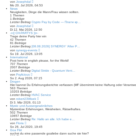
N
von
Josephdal
e
Mo 20. Jul 2026, 04:53
u
News
e
Neuigkeiten, Dinge die Mann/Frau wissen sollten.
s
1
Themen
t
1
Beiträge
e
Letzter Beitrag
Crypto Pay by Code — Плати кр…
r
N
von
Josephdal
B
e
Di 12. Mai 2026, 12:50
e
u
-«(( CH-PARTYS ))»-
i
e
Trage deine Party hier ein
t
s
42
Themen
r
t
81
Beiträge
a
e
Letzter Beitrag
[08.08.2026] SYNERGY 'After P…
g
r
N
von
synergy-events
B
e
So 19. Jul 2026, 13:05
e
u
International
i
e
Post here in english please, for the World!
t
s
707
Themen
r
t
2007
Beiträge
a
e
Letzter Beitrag
Digital Stride - Quantum Vent…
g
r
N
von
Psylicious
B
e
So 2. Aug 2026, 07:15
e
u
Drogen
i
e
Hier kannst Du Erfahrungsberichte verfassen (MF übernimmt keine Haftung oder Verantw
t
s
563
Themen
r
t
10203
Beiträge
a
e
Letzter Beitrag
HVAC Service
g
r
N
von
robert23Wixek
B
e
Di 3. Mär 2026, 01:13
e
u
Mystic und Aussergewönliches
i
e
Mysteriöse Erfahrungen, Weisheiten, Rätselhaftes.
t
s
502
Themen
r
t
10657
Beiträge
a
e
Letzter Beitrag
Re: Hallo an alle. Ich habe e…
g
r
N
von
Floria
B
e
So 26. Jul 2020, 19:45
e
u
Goa Flirt
i
e
suchst du eine passende goaliebe dann suche sie hier?
t
s