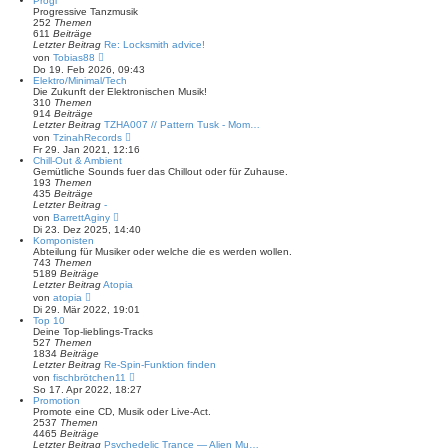
Progi
i
e
Progressive Tanzmusik
t
s
252
Themen
r
t
611
Beiträge
a
e
Letzter Beitrag
Re: Locksmith advice!
g
r
N
von
Tobias88
B
e
Do 19. Feb 2026, 09:43
e
u
Elektro/Minimal/Tech
i
e
Die Zukunft der Elektronischen Musik!
t
s
310
Themen
r
t
914
Beiträge
a
e
Letzter Beitrag
TZHA007 // Pattern Tusk - Mom…
g
r
N
von
TzinahRecords
B
e
Fr 29. Jan 2021, 12:16
e
u
Chill-Out & Ambient
i
e
Gemütliche Sounds fuer das Chillout oder für Zuhause.
t
s
193
Themen
r
t
435
Beiträge
a
e
Letzter Beitrag
-
g
r
N
von
BarrettAginy
B
e
Di 23. Dez 2025, 14:40
e
u
Komponisten
i
e
Abteilung für Musiker oder welche die es werden wollen.
t
s
743
Themen
r
t
5189
Beiträge
a
e
Letzter Beitrag
Atopia
g
r
N
von
atopia
B
e
Di 29. Mär 2022, 19:01
e
u
Top 10
i
e
Deine Top-lieblings-Tracks
t
s
527
Themen
r
t
1834
Beiträge
a
e
Letzter Beitrag
Re-Spin-Funktion finden
g
r
N
von
fischbrötchen11
B
e
So 17. Apr 2022, 18:27
e
u
Promotion
i
e
Promote eine CD, Musik oder Live-Act.
t
s
2537
Themen
r
t
4465
Beiträge
a
e
Letzter Beitrag
Psychedelic Trance — Alien Mu…