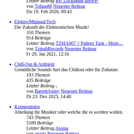
Letzter Beitrag
Re: Locksmith advice!
von
Tobias88
Neuester Beitrag
Do 19. Feb 2026, 09:43
Elektro/Minimal/Tech
Die Zukunft der Elektronischen Musik!
310
Themen
914
Beiträge
Letzter Beitrag
TZHA007 // Pattern Tusk - Mom…
von
TzinahRecords
Neuester Beitrag
Fr 29. Jan 2021, 12:16
Chill-Out & Ambient
Gemütliche Sounds fuer das Chillout oder für Zuhause.
193
Themen
435
Beiträge
Letzter Beitrag
-
von
BarrettAginy
Neuester Beitrag
Di 23. Dez 2025, 14:40
Komponisten
Abteilung für Musiker oder welche die es werden wollen.
743
Themen
5189
Beiträge
Letzter Beitrag
Atopia
von
atopia
Neuester Beitrag