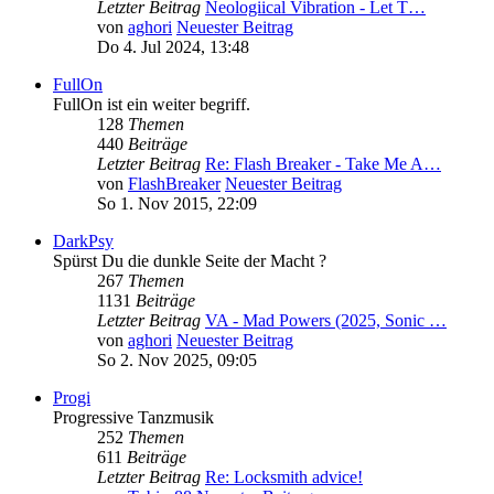
Letzter Beitrag
Neologiical Vibration - Let T…
von
aghori
Neuester Beitrag
Do 4. Jul 2024, 13:48
FullOn
FullOn ist ein weiter begriff.
128
Themen
440
Beiträge
Letzter Beitrag
Re: Flash Breaker - Take Me A…
von
FlashBreaker
Neuester Beitrag
So 1. Nov 2015, 22:09
DarkPsy
Spürst Du die dunkle Seite der Macht ?
267
Themen
1131
Beiträge
Letzter Beitrag
VA - Mad Powers (2025, Sonic …
von
aghori
Neuester Beitrag
So 2. Nov 2025, 09:05
Progi
Progressive Tanzmusik
252
Themen
611
Beiträge
Letzter Beitrag
Re: Locksmith advice!