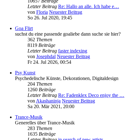
10657
Beiträge
Letzter Beitrag
Re: Hallo an alle. Ich habe e…
von
Floria
Neuester Beitrag
So 26. Jul 2020, 19:45
Goa Flirt
suchst du eine passende goaliebe dann suche sie hier?
362
Themen
8119
Beiträge
Letzter Beitrag
faster indexing
von
Josephdal
Neuester Beitrag
Fr 24. Jul 2026, 00:54
Psy Kunst
Psychedelische Künste, Dekorationen, Digitaldesign
204
Themen
1260
Beiträge
Letzter Beitrag
Re: Fadenklex Deco enjoy the …
von
Akashaninja
Neuester Beitrag
Sa 20. Mär 2021, 20:00
Trance-Musik
Generelles über Trance-Musik
283
Themen
1635
Beiträge
Letzter Beitrag
in search of new artists