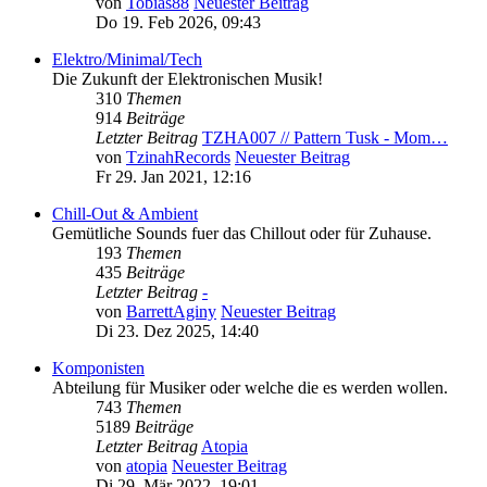
von
Tobias88
Neuester Beitrag
Do 19. Feb 2026, 09:43
Elektro/Minimal/Tech
Die Zukunft der Elektronischen Musik!
310
Themen
914
Beiträge
Letzter Beitrag
TZHA007 // Pattern Tusk - Mom…
von
TzinahRecords
Neuester Beitrag
Fr 29. Jan 2021, 12:16
Chill-Out & Ambient
Gemütliche Sounds fuer das Chillout oder für Zuhause.
193
Themen
435
Beiträge
Letzter Beitrag
-
von
BarrettAginy
Neuester Beitrag
Di 23. Dez 2025, 14:40
Komponisten
Abteilung für Musiker oder welche die es werden wollen.
743
Themen
5189
Beiträge
Letzter Beitrag
Atopia
von
atopia
Neuester Beitrag
Di 29. Mär 2022, 19:01