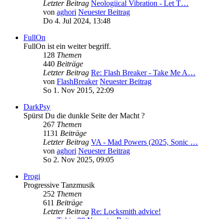
Letzter Beitrag
Neologiical Vibration - Let T…
von
aghori
Neuester Beitrag
Do 4. Jul 2024, 13:48
FullOn
FullOn ist ein weiter begriff.
128
Themen
440
Beiträge
Letzter Beitrag
Re: Flash Breaker - Take Me A…
von
FlashBreaker
Neuester Beitrag
So 1. Nov 2015, 22:09
DarkPsy
Spürst Du die dunkle Seite der Macht ?
267
Themen
1131
Beiträge
Letzter Beitrag
VA - Mad Powers (2025, Sonic …
von
aghori
Neuester Beitrag
So 2. Nov 2025, 09:05
Progi
Progressive Tanzmusik
252
Themen
611
Beiträge
Letzter Beitrag
Re: Locksmith advice!