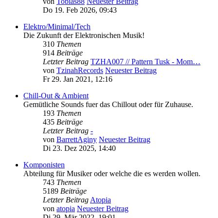
von
Tobias88
Neuester Beitrag
Do 19. Feb 2026, 09:43
Elektro/Minimal/Tech
Die Zukunft der Elektronischen Musik!
310
Themen
914
Beiträge
Letzter Beitrag
TZHA007 // Pattern Tusk - Mom…
von
TzinahRecords
Neuester Beitrag
Fr 29. Jan 2021, 12:16
Chill-Out & Ambient
Gemütliche Sounds fuer das Chillout oder für Zuhause.
193
Themen
435
Beiträge
Letzter Beitrag
-
von
BarrettAginy
Neuester Beitrag
Di 23. Dez 2025, 14:40
Komponisten
Abteilung für Musiker oder welche die es werden wollen.
743
Themen
5189
Beiträge
Letzter Beitrag
Atopia
von
atopia
Neuester Beitrag
Di 29. Mär 2022, 19:01