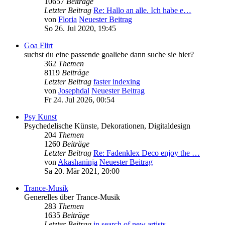
10657
Beiträge
Letzter Beitrag
Re: Hallo an alle. Ich habe e…
von
Floria
Neuester Beitrag
So 26. Jul 2020, 19:45
Goa Flirt
suchst du eine passende goaliebe dann suche sie hier?
362
Themen
8119
Beiträge
Letzter Beitrag
faster indexing
von
Josephdal
Neuester Beitrag
Fr 24. Jul 2026, 00:54
Psy Kunst
Psychedelische Künste, Dekorationen, Digitaldesign
204
Themen
1260
Beiträge
Letzter Beitrag
Re: Fadenklex Deco enjoy the …
von
Akashaninja
Neuester Beitrag
Sa 20. Mär 2021, 20:00
Trance-Musik
Generelles über Trance-Musik
283
Themen
1635
Beiträge
Letzter Beitrag
in search of new artists