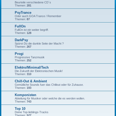
Beurteile verschiedene CD´s
Themen:
281
PsyTrance
Oder auch GOA Trance / Remember
Themen:
87
FullOn
FullOn ist ein weiter begriff.
Themen:
128
DarkPsy
Spürst Du die dunkle Seite der Macht ?
Themen:
267
Progi
Progressive Tanzmusik
Themen:
252
Elektro/Minimal/Tech
Die Zukunft der Elektronischen Musik!
Themen:
310
Chill-Out & Ambient
Gemütliche Sounds fuer das Chillout oder für Zuhause.
Themen:
193
Komponisten
Abteilung für Musiker oder welche die es werden wollen.
Themen:
743
Top 10
Deine Top-lieblings-Tracks
Themen:
527