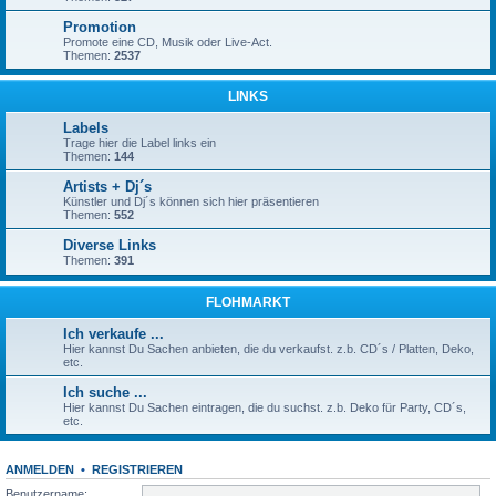
Promotion
Promote eine CD, Musik oder Live-Act.
Themen:
2537
LINKS
Labels
Trage hier die Label links ein
Themen:
144
Artists + Dj´s
Künstler und Dj´s können sich hier präsentieren
Themen:
552
Diverse Links
Themen:
391
FLOHMARKT
Ich verkaufe ...
Hier kannst Du Sachen anbieten, die du verkaufst. z.b. CD´s / Platten, Deko,
etc.
Ich suche ...
Hier kannst Du Sachen eintragen, die du suchst. z.b. Deko für Party, CD´s,
etc.
ANMELDEN
•
REGISTRIEREN
Benutzername: