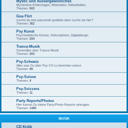
Mystic und Aussergewönliches
Mysteriöse Erfahrungen, Weisheiten, Rätselhaftes.
Themen:
502
Goa Flirt
suchst du eine passende goaliebe dann suche sie hier?
Themen:
362
Psy Kunst
Psychedelische Künste, Dekorationen, Digitaldesign
Themen:
204
Trance-Musik
Generelles über Trance-Musik
Themen:
283
Psy-Schweiz
Alles was Du über Psy-CH zu berichten weisst
Themen:
99
Psy-Suisse
Themen:
4
Psy-Svizzera
Themen:
11
Party Reports/Photos
Hier kannst Du kleine Party/Photo-Reports eintragen
Themen:
1480
MUSIK
CD Kritik