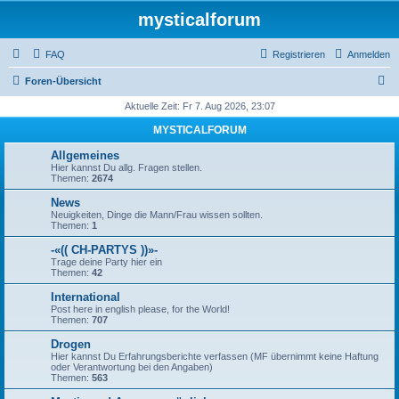
mysticalforum
FAQ
Registrieren
Anmelden
S
Foren-Übersicht
u
Aktuelle Zeit: Fr 7. Aug 2026, 23:07
c
MYSTICALFORUM
h
Allgemeines
e
Hier kannst Du allg. Fragen stellen.
Themen:
2674
News
Neuigkeiten, Dinge die Mann/Frau wissen sollten.
Themen:
1
-«(( CH-PARTYS ))»-
Trage deine Party hier ein
Themen:
42
International
Post here in english please, for the World!
Themen:
707
Drogen
Hier kannst Du Erfahrungsberichte verfassen (MF übernimmt keine Haftung
oder Verantwortung bei den Angaben)
Themen:
563