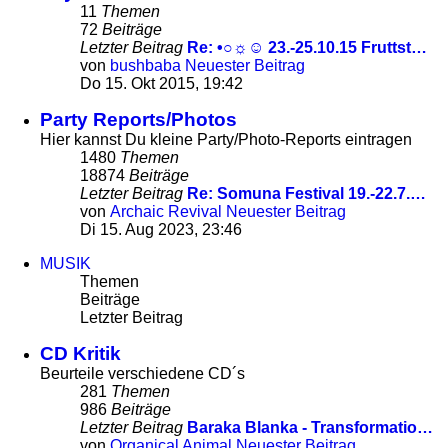
11
Themen
72
Beiträge
Letzter Beitrag
Re: •○☼☺ 23.-25.10.15 Fruttst…
von
bushbaba
Neuester Beitrag
Do 15. Okt 2015, 19:42
Party Reports/Photos
Hier kannst Du kleine Party/Photo-Reports eintragen
1480
Themen
18874
Beiträge
Letzter Beitrag
Re: Somuna Festival 19.-22.7.…
von
Archaic Revival
Neuester Beitrag
Di 15. Aug 2023, 23:46
MUSIK
Themen
Beiträge
Letzter Beitrag
CD Kritik
Beurteile verschiedene CD´s
281
Themen
986
Beiträge
Letzter Beitrag
Baraka Blanka - Transformatio…
von
Organical Animal
Neuester Beitrag