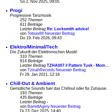
So 2. Nov 2025, 09:05
Progi
Progressive Tanzmusik
252
Themen
611
Beiträge
Letzter Beitrag
Re: Locksmith advice!
von
Tobias88
Neuester Beitrag
Do 19. Feb 2026, 09:43
Elektro/Minimal/Tech
Die Zukunft der Elektronischen Musik!
310
Themen
914
Beiträge
Letzter Beitrag
TZHA007 // Pattern Tusk - Mom…
von
TzinahRecords
Neuester Beitrag
Fr 29. Jan 2021, 12:16
Chill-Out & Ambient
Gemütliche Sounds fuer das Chillout oder für Zuhause.
193
Themen
435
Beiträge
Letzter Beitrag
-
von
BarrettAginy
Neuester Beitrag
Di 23. Dez 2025, 14:40