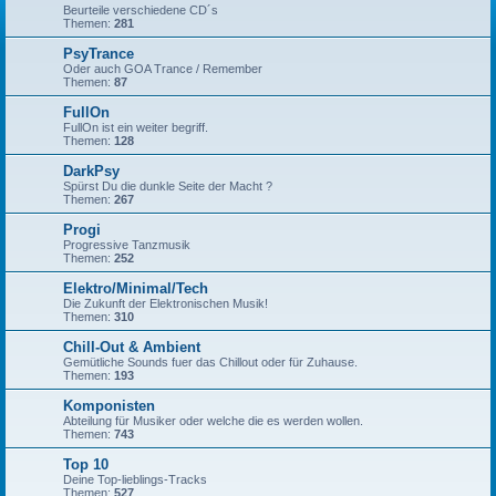
Beurteile verschiedene CD´s
Themen:
281
PsyTrance
Oder auch GOA Trance / Remember
Themen:
87
FullOn
FullOn ist ein weiter begriff.
Themen:
128
DarkPsy
Spürst Du die dunkle Seite der Macht ?
Themen:
267
Progi
Progressive Tanzmusik
Themen:
252
Elektro/Minimal/Tech
Die Zukunft der Elektronischen Musik!
Themen:
310
Chill-Out & Ambient
Gemütliche Sounds fuer das Chillout oder für Zuhause.
Themen:
193
Komponisten
Abteilung für Musiker oder welche die es werden wollen.
Themen:
743
Top 10
Deine Top-lieblings-Tracks
Themen:
527