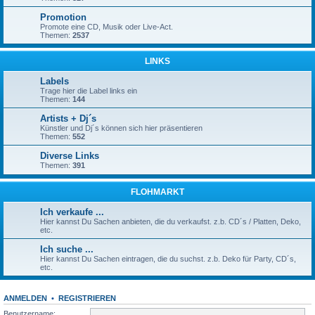
Promotion
Promote eine CD, Musik oder Live-Act.
Themen:
2537
LINKS
Labels
Trage hier die Label links ein
Themen:
144
Artists + Dj´s
Künstler und Dj´s können sich hier präsentieren
Themen:
552
Diverse Links
Themen:
391
FLOHMARKT
Ich verkaufe ...
Hier kannst Du Sachen anbieten, die du verkaufst. z.b. CD´s / Platten, Deko,
etc.
Ich suche ...
Hier kannst Du Sachen eintragen, die du suchst. z.b. Deko für Party, CD´s,
etc.
ANMELDEN
•
REGISTRIEREN
Benutzername: