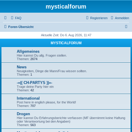
mysticalforum
FAQ
Registrieren
Anmelden
S
Foren-Übersicht
u
Aktuelle Zeit: Do 6. Aug 2026, 11:47
c
MYSTICALFORUM
h
Allgemeines
e
Hier kannst Du allg. Fragen stellen.
Themen:
2674
News
Neuigkeiten, Dinge die Mann/Frau wissen sollten.
Themen:
1
-«(( CH-PARTYS ))»-
Trage deine Party hier ein
Themen:
42
International
Post here in english please, for the World!
Themen:
707
Drogen
Hier kannst Du Erfahrungsberichte verfassen (MF übernimmt keine Haftung
oder Verantwortung bei den Angaben)
Themen:
563