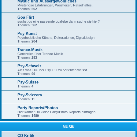
Mystic und Aussergewönliches
Mysteriöse Erfahrungen, Weisheiten, Rätselhaftes.
Themen:
502
Goa Flirt
suchst du eine passende goaliebe dann suche sie hier?
Themen:
362
Psy Kunst
Psychedelische Künste, Dekorationen, Digitaldesign
Themen:
204
Trance-Musik
Generelles über Trance-Musik
Themen:
283
Psy-Schweiz
Alles was Du über Psy-CH zu berichten weisst
Themen:
99
Psy-Suisse
Themen:
4
Psy-Svizzera
Themen:
11
Party Reports/Photos
Hier kannst Du kleine Party/Photo-Reports eintragen
Themen:
1480
MUSIK
CD Kritik