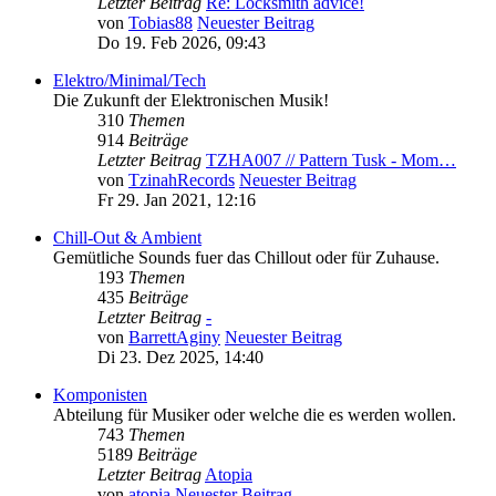
Letzter Beitrag
Re: Locksmith advice!
von
Tobias88
Neuester Beitrag
Do 19. Feb 2026, 09:43
Elektro/Minimal/Tech
Die Zukunft der Elektronischen Musik!
310
Themen
914
Beiträge
Letzter Beitrag
TZHA007 // Pattern Tusk - Mom…
von
TzinahRecords
Neuester Beitrag
Fr 29. Jan 2021, 12:16
Chill-Out & Ambient
Gemütliche Sounds fuer das Chillout oder für Zuhause.
193
Themen
435
Beiträge
Letzter Beitrag
-
von
BarrettAginy
Neuester Beitrag
Di 23. Dez 2025, 14:40
Komponisten
Abteilung für Musiker oder welche die es werden wollen.
743
Themen
5189
Beiträge
Letzter Beitrag
Atopia
von
atopia
Neuester Beitrag