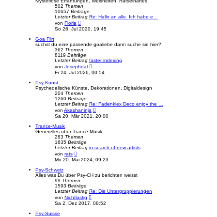
Mysteriöse Erfahrungen, Weisheiten, Rätselhaftes.
a
t
502
Themen
g
e
10657
Beiträge
r
Letzter Beitrag
Re: Hallo an alle. Ich habe e…
B
N
von
Floria
e
e
So 26. Jul 2020, 19:45
i
u
t
e
Goa Flirt
r
s
suchst du eine passende goaliebe dann suche sie hier?
a
t
362
Themen
g
e
8119
Beiträge
r
Letzter Beitrag
faster indexing
B
N
von
Josephdal
e
e
Fr 24. Jul 2026, 00:54
i
u
t
e
Psy Kunst
r
s
Psychedelische Künste, Dekorationen, Digitaldesign
a
t
204
Themen
g
e
1260
Beiträge
r
Letzter Beitrag
Re: Fadenklex Deco enjoy the …
B
N
von
Akashaninja
e
e
Sa 20. Mär 2021, 20:00
i
u
t
e
Trance-Musik
r
s
Generelles über Trance-Musik
a
t
283
Themen
g
e
1635
Beiträge
r
Letzter Beitrag
in search of new artists
B
N
von
rats
e
e
Mo 20. Mai 2024, 09:23
i
u
t
e
Psy-Schweiz
r
s
Alles was Du über Psy-CH zu berichten weisst
a
t
99
Themen
g
e
1593
Beiträge
r
Letzter Beitrag
Re: Die Untergruppierungen
B
N
von
Nichtlustig
e
e
Sa 2. Dez 2017, 08:52
i
u
t
e
Psy-Suisse
r