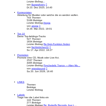
r
Letzter Beitrag
-
B
N
von
BarrettAginy
e
e
Di 23. Dez 2025, 14:40
i
u
t
e
Komponisten
r
s
Abteilung für Musiker oder welche die es werden wollen.
a
t
743
Themen
g
e
5189
Beiträge
r
Letzter Beitrag
Atopia
B
N
von
atopia
e
e
Di 29. Mär 2022, 19:01
i
u
t
e
Top 10
r
s
Deine Top-lieblings-Tracks
a
t
527
Themen
g
e
1834
Beiträge
r
Letzter Beitrag
Re-Spin-Funktion finden
B
N
von
fischbrötchen11
e
e
So 17. Apr 2022, 18:27
i
u
t
e
Promotion
r
s
Promote eine CD, Musik oder Live-Act.
a
t
2537
Themen
g
e
4465
Beiträge
r
Letzter Beitrag
Psychedelic Trance — Alien Mu…
B
N
von
speedsound
e
e
Sa 20. Jun 2026, 16:40
i
u
t
e
r
s
a
t
LINKS
g
e
Themen
r
Beiträge
B
Letzter Beitrag
e
i
Labels
t
Trage hier die Label links ein
r
144
Themen
a
277
Beiträge
g
Letzter Beitrag
Re: Butterfly Records. Aus L…