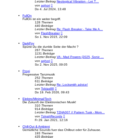
r
Letzter Beitrag
Neologiical Vibration - Let T…
B
N
von
aghori
e
e
Do 4. Jul 2024, 13:48
i
u
t
e
FullOn
r
s
FullOn ist ein weiter begriff.
a
t
128
Themen
g
e
440
Beiträge
r
Letzter Beitrag
Re: Flash Breaker - Take Me A…
B
N
von
FlashBreaker
e
e
So 1. Nov 2015, 22:09
i
u
t
e
DarkPsy
r
s
Spürst Du die dunkle Seite der Macht ?
a
t
267
Themen
g
e
1131
Beiträge
r
Letzter Beitrag
VA - Mad Powers (2025, Sonic …
B
N
von
aghori
e
e
So 2. Nov 2025, 09:05
i
u
t
e
Progi
r
s
Progressive Tanzmusik
a
t
252
Themen
g
e
611
Beiträge
r
Letzter Beitrag
Re: Locksmith advice!
B
N
von
Tobias88
e
e
Do 19. Feb 2026, 09:43
i
u
t
e
Elektro/Minimal/Tech
r
s
Die Zukunft der Elektronischen Musik!
a
t
310
Themen
g
e
914
Beiträge
r
Letzter Beitrag
TZHA007 // Pattern Tusk - Mom…
B
N
von
TzinahRecords
e
e
Fr 29. Jan 2021, 12:16
i
u
t
e
Chill-Out & Ambient
r
s
Gemütliche Sounds fuer das Chillout oder für Zuhause.
a
t
193
Themen
g
e
435
Beiträge