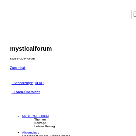
mysticalforum
swiss-goa-forum
Zum Inhalt
Schnellzugriff
FAQ
Foren-Übersicht
MYSTICALFORUM
Themen
Beiträge
Letzter Beitrag
Allgemeines
Hier kannst Du allg. Fragen stellen.