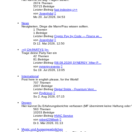
2674
Themen
55715
Beiträge
Letzter Beitrag
fast indexing c++
N
von
Josephdal
e
Mo 20. Jul 2026, 04:53
u
e
News
s
Neuigkeiten, Dinge die Mann/Frau wissen sollten.
t
1
Themen
e
1
Beiträge
r
Letzter Beitrag
Crypto Pay by Code — Плати кр…
B
N
von
Josephdal
e
e
Di 12. Mai 2026, 12:50
i
u
t
e
-«(( CH-PARTYS ))»-
r
s
Trage deine Party hier ein
a
t
42
Themen
g
e
81
Beiträge
r
Letzter Beitrag
[08.08.2026] SYNERGY 'After P…
B
N
von
synergy-events
e
e
So 19. Jul 2026, 13:05
i
u
t
e
International
r
s
Post here in english please, for the World!
a
t
707
Themen
g
e
2007
Beiträge
r
Letzter Beitrag
Digital Stride - Quantum Vent…
B
N
von
Psylicious
e
e
So 2. Aug 2026, 07:15
i
u
t
e
Drogen
r
s
Hier kannst Du Erfahrungsberichte verfassen (MF übernimmt keine Haftung oder
a
t
563
Themen
g
e
10203
Beiträge
r
Letzter Beitrag
HVAC Service
B
N
von
robert23Wixek
e
e
Di 3. Mär 2026, 01:13
i
u
t
e
Mystic und Aussergewönliches
r
s