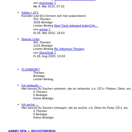
N
von
spaceman
e
Mo 9. Mär 2015, 07:22
u
e
Artists + Dj´s
s
Künstler und Dj´s können sich hier präsentieren
t
552
Themen
e
1629
Beiträge
r
Letzter Beitrag
New Track released today!! At…
B
N
von
atopia
e
e
Di 29. Mär 2022, 19:02
i
u
t
e
Diverse Links
r
s
391
Themen
a
t
1224
Beiträge
g
e
Letzter Beitrag
Re: Afterhour Therapy
r
N
von
ZippoGold
B
e
Fr 28. Aug 2020, 13:03
e
u
i
e
t
s
r
t
FLOHMARKT
a
e
Themen
g
r
Beiträge
B
Letzter Beitrag
e
i
Ich verkaufe ...
t
Hier kannst Du Sachen anbieten, die du verkaufst. z.b. CD´s / Platten, Deko, etc.
r
0
Themen
a
0
Beiträge
g
Keine Beiträge
Ich suche ...
Hier kannst Du Sachen eintragen, die du suchst. z.b. Deko für Party, CD´s, etc.
0
Themen
0
Beiträge
Keine Beiträge
ANMELDEN
•
REGISTRIEREN