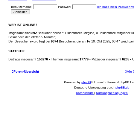
Benutzername:
Passwort:
Ich habe mein Passwort v
WER IST ONLINE?
Insgesamt sind
892
Besucher online :: 1 sichtbares Mitglied, 0 unsichtbare Mitglieder
Besuchern der letzten 5 Minuten)
Der Besucherrekord liegt bei
9374
Besuchern, die am Fr 10. Okt 2025, 03:47 gleichzeit
STATISTIK
Beiträge insgesamt
156276
• Themen insgesamt
17779
• Mitglieder insgesamt
6265
• U
Foren-Übersicht
Alle
Powered by
phpBB
® Forum Software © phpBB Lim
Deutsche Übersetzung durch
phpBB.de
Datenschutz
|
Nutzungsbedingungen