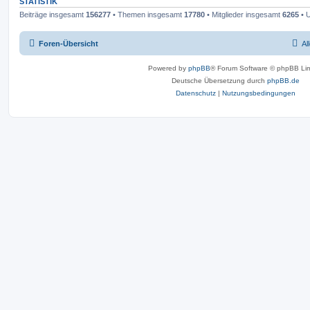
STATISTIK
Beiträge insgesamt
156277
• Themen insgesamt
17780
• Mitglieder insgesamt
6265
• U
Foren-Übersicht
Al
Powered by
phpBB
® Forum Software © phpBB Lim
Deutsche Übersetzung durch
phpBB.de
Datenschutz
|
Nutzungsbedingungen