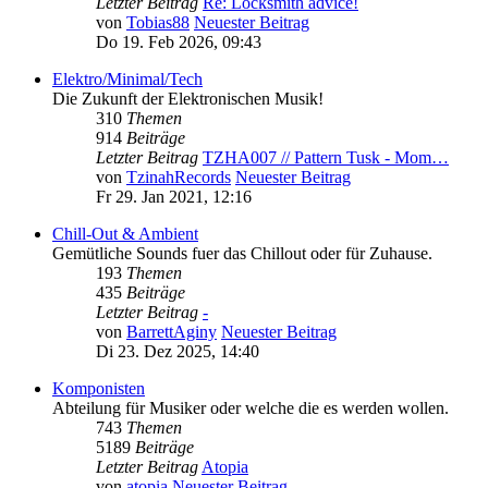
Letzter Beitrag
Re: Locksmith advice!
von
Tobias88
Neuester Beitrag
Do 19. Feb 2026, 09:43
Elektro/Minimal/Tech
Die Zukunft der Elektronischen Musik!
310
Themen
914
Beiträge
Letzter Beitrag
TZHA007 // Pattern Tusk - Mom…
von
TzinahRecords
Neuester Beitrag
Fr 29. Jan 2021, 12:16
Chill-Out & Ambient
Gemütliche Sounds fuer das Chillout oder für Zuhause.
193
Themen
435
Beiträge
Letzter Beitrag
-
von
BarrettAginy
Neuester Beitrag
Di 23. Dez 2025, 14:40
Komponisten
Abteilung für Musiker oder welche die es werden wollen.
743
Themen
5189
Beiträge
Letzter Beitrag
Atopia
von
atopia
Neuester Beitrag