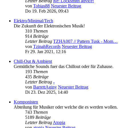
Letzter Beitrag
Re: Locksmith advice!
von
Tobias88
Neuester Beitrag
Do 19. Feb 2026, 09:43
Elektro/Minimal/Tech
Die Zukunft der Elektronischen Musik!
310
Themen
914
Beiträge
Letzter Beitrag
TZHA007 // Pattern Tusk - Mom…
von
TzinahRecords
Neuester Beitrag
Fr 29. Jan 2021, 12:16
Chill-Out & Ambient
Gemütliche Sounds fuer das Chillout oder für Zuhause.
193
Themen
435
Beiträge
Letzter Beitrag
-
von
BarrettAginy
Neuester Beitrag
Di 23. Dez 2025, 14:40
Komponisten
Abteilung für Musiker oder welche die es werden wollen.
743
Themen
5189
Beiträge
Letzter Beitrag
Atopia
von
atopia
Neuester Beitrag