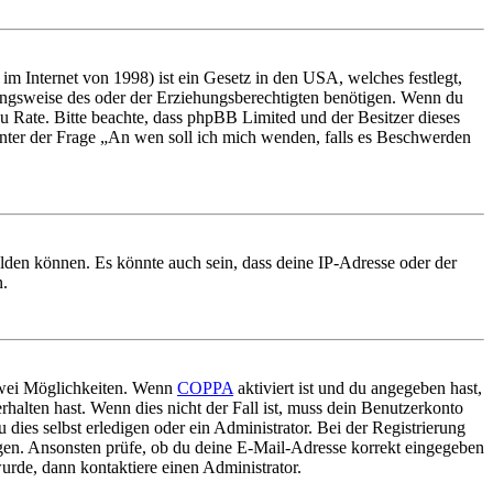
m Internet von 1998) ist ein Gesetz in den USA, welches festlegt,
ungsweise des oder der Erziehungsberechtigten benötigen. Wenn du
nd zu Rate. Bitte beachte, dass phpBB Limited und der Besitzer dieses
 unter der Frage „An wen soll ich mich wenden, falls es Beschwerden
elden können. Es könnte auch sein, dass deine IP-Adresse oder der
n.
 zwei Möglichkeiten. Wenn
COPPA
aktiviert ist und du angegeben hast,
rhalten hast. Wenn dies nicht der Fall ist, muss dein Benutzerkonto
 dies selbst erledigen oder ein Administrator. Bei der Registrierung
ungen. Ansonsten prüfe, ob du deine E-Mail-Adresse korrekt eingegeben
urde, dann kontaktiere einen Administrator.