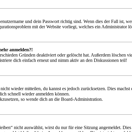
Benutzername und dein Passwort richtig sind. Wenn dies der Fall ist, w
igurationsproblem mit der Website vorliegt, welches ein Administrator l
t mehr anmelden?!
rschieden Gründen deaktiviert oder gelöscht hat. Außerdem löschen vie
triere dich einfach erneut und nimm aktiv an den Diskussionen teil!
 nicht wieder mitteilen, du kannst es jedoch zurücksetzen. Dies machs
 dich schnell wieder anmelden können.
ückzusetzen, so wende dich an die Board-Administration.
en“ nicht auswählst, wirst du nur für eine Sitzung angemeldet. Dies