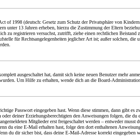
t of 1998 (deutsch: Gesetz zum Schutz der Privatsphäre von Kindern i
ern unter 13 Jahren erheben, hierzu die Zustimmung der Eltern bezieh
dich zu registrieren versuchst, zutrifft, ziehe einen rechtlichen Beista
stelle für Rechtsangelegenheiten jeglicher Art ist; außer solchen, die
erden.
 komplett ausgeschaltet hat, damit sich keine neuen Benutzer mehr anm
 wurden. Um Hilfe zu erhalten, wende dich an die Board-Administratio
richtige Passwort eingegeben hast. Wenn diese stimmen, dann gibt es
ern oder deiner Erziehungsberechtigten den Anweisungen folgen, die du e
 angemeldeten Mitglieder erst freigeschaltet werden – entweder musst du
. Wenn du eine E-Mail erhalten hast, folge den dort enthaltenen Anweis
nn du dir sicher bist, dass deine E-Mail-Adresse korrekt eingegeben w