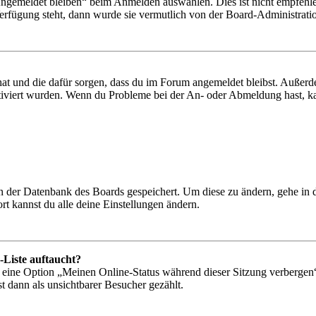
Angemeldet bleiben“ beim Anmelden auswählen. Dies ist nicht empfehle
Verfügung steht, dann wurde sie vermutlich von der Board-Administratio
 hat und die dafür sorgen, dass du im Forum angemeldet bleibst. Außer
tiviert wurden. Wenn du Probleme bei der An- oder Abmeldung hast, ka
 in der Datenbank des Boards gespeichert. Um diese zu ändern, gehe in
t kannst du alle deine Einstellungen ändern.
-Liste auftaucht?
n eine Option „Meinen Online-Status während dieser Sitzung verbergen
t dann als unsichtbarer Besucher gezählt.