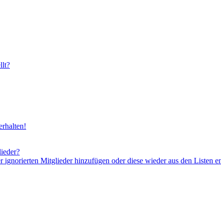
lt?
rhalten!
lieder?
er ignorierten Mitglieder hinzufügen oder diese wieder aus den Listen e