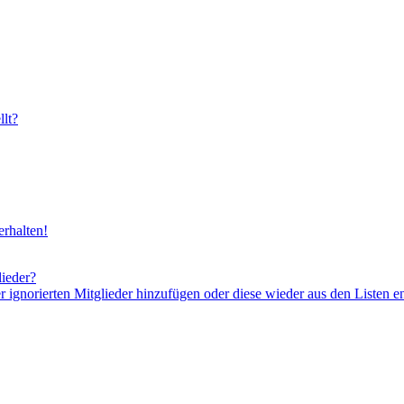
lt?
rhalten!
lieder?
er ignorierten Mitglieder hinzufügen oder diese wieder aus den Listen e