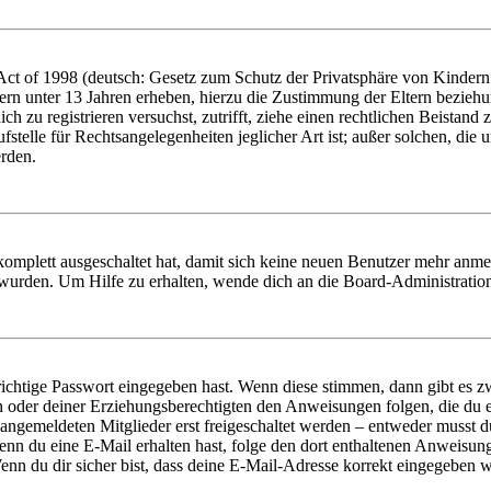
t of 1998 (deutsch: Gesetz zum Schutz der Privatsphäre von Kindern i
ern unter 13 Jahren erheben, hierzu die Zustimmung der Eltern bezieh
dich zu registrieren versuchst, zutrifft, ziehe einen rechtlichen Beista
stelle für Rechtsangelegenheiten jeglicher Art ist; außer solchen, die
erden.
 komplett ausgeschaltet hat, damit sich keine neuen Benutzer mehr anm
 wurden. Um Hilfe zu erhalten, wende dich an die Board-Administratio
richtige Passwort eingegeben hast. Wenn diese stimmen, dann gibt es
ern oder deiner Erziehungsberechtigten den Anweisungen folgen, die du e
 angemeldeten Mitglieder erst freigeschaltet werden – entweder musst du
. Wenn du eine E-Mail erhalten hast, folge den dort enthaltenen Anweis
nn du dir sicher bist, dass deine E-Mail-Adresse korrekt eingegeben w