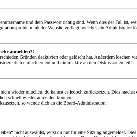
Benutzername und dein Passwort richtig sind. Wenn dies der Fall ist, w
igurationsproblem mit der Website vorliegt, welches ein Administrator l
t mehr anmelden?!
rschieden Gründen deaktiviert oder gelöscht hat. Außerdem löschen vie
triere dich einfach erneut und nimm aktiv an den Diskussionen teil!
 nicht wieder mitteilen, du kannst es jedoch zurücksetzen. Dies machs
 dich schnell wieder anmelden können.
ückzusetzen, so wende dich an die Board-Administration.
en“ nicht auswählst, wirst du nur für eine Sitzung angemeldet. Dies