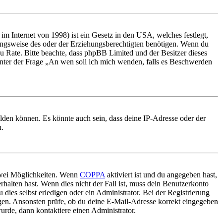
m Internet von 1998) ist ein Gesetz in den USA, welches festlegt,
ungsweise des oder der Erziehungsberechtigten benötigen. Wenn du
nd zu Rate. Bitte beachte, dass phpBB Limited und der Besitzer dieses
 unter der Frage „An wen soll ich mich wenden, falls es Beschwerden
elden können. Es könnte auch sein, dass deine IP-Adresse oder der
n.
 zwei Möglichkeiten. Wenn
COPPA
aktiviert ist und du angegeben hast,
rhalten hast. Wenn dies nicht der Fall ist, muss dein Benutzerkonto
 dies selbst erledigen oder ein Administrator. Bei der Registrierung
ungen. Ansonsten prüfe, ob du deine E-Mail-Adresse korrekt eingegeben
urde, dann kontaktiere einen Administrator.