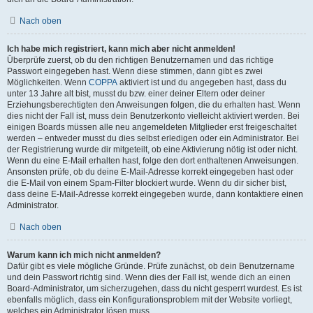
Nach oben
Ich habe mich registriert, kann mich aber nicht anmelden!
Überprüfe zuerst, ob du den richtigen Benutzernamen und das richtige
Passwort eingegeben hast. Wenn diese stimmen, dann gibt es zwei
Möglichkeiten. Wenn
COPPA
aktiviert ist und du angegeben hast, dass du
unter 13 Jahre alt bist, musst du bzw. einer deiner Eltern oder deiner
Erziehungsberechtigten den Anweisungen folgen, die du erhalten hast. Wenn
dies nicht der Fall ist, muss dein Benutzerkonto vielleicht aktiviert werden. Bei
einigen Boards müssen alle neu angemeldeten Mitglieder erst freigeschaltet
werden – entweder musst du dies selbst erledigen oder ein Administrator. Bei
der Registrierung wurde dir mitgeteilt, ob eine Aktivierung nötig ist oder nicht.
Wenn du eine E-Mail erhalten hast, folge den dort enthaltenen Anweisungen.
Ansonsten prüfe, ob du deine E-Mail-Adresse korrekt eingegeben hast oder
die E-Mail von einem Spam-Filter blockiert wurde. Wenn du dir sicher bist,
dass deine E-Mail-Adresse korrekt eingegeben wurde, dann kontaktiere einen
Administrator.
Nach oben
Warum kann ich mich nicht anmelden?
Dafür gibt es viele mögliche Gründe. Prüfe zunächst, ob dein Benutzername
und dein Passwort richtig sind. Wenn dies der Fall ist, wende dich an einen
Board-Administrator, um sicherzugehen, dass du nicht gesperrt wurdest. Es ist
ebenfalls möglich, dass ein Konfigurationsproblem mit der Website vorliegt,
welches ein Administrator lösen muss.