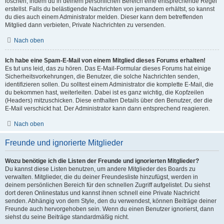
löschen, indem du in deinem persönlichen Bereich eine entsprechende Regel
erstellst. Falls du belästigende Nachrichten von jemandem erhältst, so kannst
du dies auch einem Administrator melden. Dieser kann dem betreffenden
Mitglied dann verbieten, Private Nachrichten zu versenden.
Nach oben
Ich habe eine Spam-E-Mail von einem Mitglied dieses Forums erhalten!
Es tut uns leid, das zu hören. Das E-Mail-Formular dieses Forums hat einige
Sicherheitsvorkehrungen, die Benutzer, die solche Nachrichten senden,
identifizieren sollen. Du solltest einem Administrator die komplette E-Mail, die
du bekommen hast, weiterleiten. Dabei ist es ganz wichtig, die Kopfzeilen
(Headers) mitzuschicken. Diese enthalten Details über den Benutzer, der die
E-Mail verschickt hat. Der Administrator kann dann entsprechend reagieren.
Nach oben
Freunde und ignorierte Mitglieder
Wozu benötige ich die Listen der Freunde und ignorierten Mitglieder?
Du kannst diese Listen benutzen, um andere Mitglieder des Boards zu
verwalten. Mitglieder, die du deiner Freundesliste hinzufügst, werden in
deinem persönlichen Bereich für den schnellen Zugriff aufgelistet. Du siehst
dort deren Onlinestatus und kannst ihnen schnell eine Private Nachricht
senden. Abhängig von dem Style, den du verwendest, können Beiträge deiner
Freunde auch hervorgehoben sein. Wenn du einen Benutzer ignorierst, dann
siehst du seine Beiträge standardmäßig nicht.