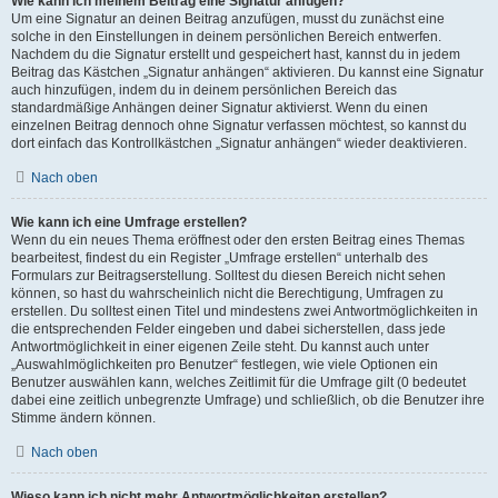
Wie kann ich meinem Beitrag eine Signatur anfügen?
Um eine Signatur an deinen Beitrag anzufügen, musst du zunächst eine
solche in den Einstellungen in deinem persönlichen Bereich entwerfen.
Nachdem du die Signatur erstellt und gespeichert hast, kannst du in jedem
Beitrag das Kästchen „Signatur anhängen“ aktivieren. Du kannst eine Signatur
auch hinzufügen, indem du in deinem persönlichen Bereich das
standardmäßige Anhängen deiner Signatur aktivierst. Wenn du einen
einzelnen Beitrag dennoch ohne Signatur verfassen möchtest, so kannst du
dort einfach das Kontrollkästchen „Signatur anhängen“ wieder deaktivieren.
Nach oben
Wie kann ich eine Umfrage erstellen?
Wenn du ein neues Thema eröffnest oder den ersten Beitrag eines Themas
bearbeitest, findest du ein Register „Umfrage erstellen“ unterhalb des
Formulars zur Beitragserstellung. Solltest du diesen Bereich nicht sehen
können, so hast du wahrscheinlich nicht die Berechtigung, Umfragen zu
erstellen. Du solltest einen Titel und mindestens zwei Antwortmöglichkeiten in
die entsprechenden Felder eingeben und dabei sicherstellen, dass jede
Antwortmöglichkeit in einer eigenen Zeile steht. Du kannst auch unter
„Auswahlmöglichkeiten pro Benutzer“ festlegen, wie viele Optionen ein
Benutzer auswählen kann, welches Zeitlimit für die Umfrage gilt (0 bedeutet
dabei eine zeitlich unbegrenzte Umfrage) und schließlich, ob die Benutzer ihre
Stimme ändern können.
Nach oben
Wieso kann ich nicht mehr Antwortmöglichkeiten erstellen?