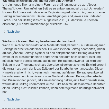
Wie erstelle ich ein neues Thema oder eine Antwort?
Um ein neues Thema in einem Forum zu eröffnen, musst du auf „Neues
Thema“ klicken. Um auf einen Beitrag zu antworten, musst du auf „Antworten“
klicken. Es könnte sein, dass eine Registrierung erforderlich ist, bevor du einen
Beitrag schreiben kannst. Deine Berechtigungen sind jeweils am Ende der
Foren- und der Beitragsansicht aufgelistet. Z. B. „Du darfst neue Themen
erstellen“, „Du darfst Dateianhänge erstellen“ usw.
Nach oben
Wie kann ich einen Beitrag bearbeiten oder löschen?
Wenn du nicht Administrator oder Moderator bist, kannst du nur deine eigenen
Beiträge bearbeiten oder löschen. Du kannst einen Beitrag bearbeiten, indem
du das „Ändere Beitrag“-Symbol für den entsprechenden Beitrag anklickst;
eventuell ist dies nur für einen begrenzten Zeitraum nach seiner Erstellung
möglich. Wenn bereits jemand auf deinen Beitrag geantwortet hat, wird dein
Beitrag in der Themenansicht als überarbeitet gekennzeichnet. Es wird sowohl
die Anzahl als auch der letzte Zeitpunkt der Bearbeitungen angezeigt. Dieser
Hinweis erscheint nicht, wenn noch niemand auf deinen Beitrag geantwortet
hat oder wenn ein Administrator oder Moderator deinen Beitrag überarbeitet
hat. Diese können jedoch, falls sie es für nötig halten, eine Notiz hinterlassen,
warum dein Beitrag überarbeitet wurde. Bitte beachte, dass normale Benutzer
einen Beitrag nicht löschen können, wenn bereits jemand darauf geantwortet
hat.
Nach oben