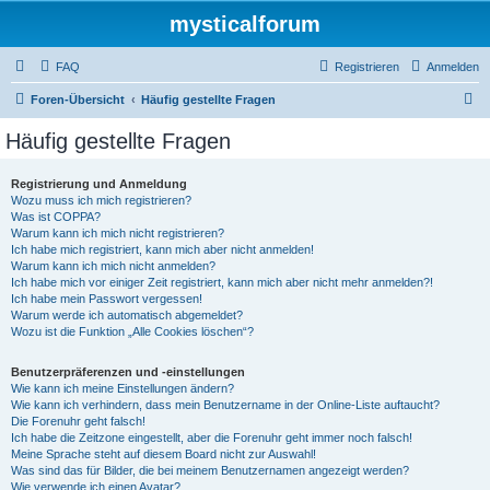
mysticalforum
FAQ
Registrieren
Anmelden
S
Foren-Übersicht
Häufig gestellte Fragen
u
Häufig gestellte Fragen
c
h
Registrierung und Anmeldung
Wozu muss ich mich registrieren?
e
Was ist COPPA?
Warum kann ich mich nicht registrieren?
Ich habe mich registriert, kann mich aber nicht anmelden!
Warum kann ich mich nicht anmelden?
Ich habe mich vor einiger Zeit registriert, kann mich aber nicht mehr anmelden?!
Ich habe mein Passwort vergessen!
Warum werde ich automatisch abgemeldet?
Wozu ist die Funktion „Alle Cookies löschen“?
Benutzerpräferenzen und -einstellungen
Wie kann ich meine Einstellungen ändern?
Wie kann ich verhindern, dass mein Benutzername in der Online-Liste auftaucht?
Die Forenuhr geht falsch!
Ich habe die Zeitzone eingestellt, aber die Forenuhr geht immer noch falsch!
Meine Sprache steht auf diesem Board nicht zur Auswahl!
Was sind das für Bilder, die bei meinem Benutzernamen angezeigt werden?
Wie verwende ich einen Avatar?