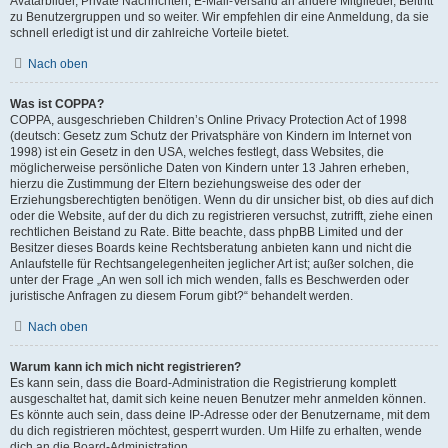
Avatarbilder, Private Nachrichten, E-Mail-Versand an andere Mitglieder, Beitritt
zu Benutzergruppen und so weiter. Wir empfehlen dir eine Anmeldung, da sie
schnell erledigt ist und dir zahlreiche Vorteile bietet.
Nach oben
Was ist COPPA?
COPPA, ausgeschrieben Children’s Online Privacy Protection Act of 1998
(deutsch: Gesetz zum Schutz der Privatsphäre von Kindern im Internet von
1998) ist ein Gesetz in den USA, welches festlegt, dass Websites, die
möglicherweise persönliche Daten von Kindern unter 13 Jahren erheben,
hierzu die Zustimmung der Eltern beziehungsweise des oder der
Erziehungsberechtigten benötigen. Wenn du dir unsicher bist, ob dies auf dich
oder die Website, auf der du dich zu registrieren versuchst, zutrifft, ziehe einen
rechtlichen Beistand zu Rate. Bitte beachte, dass phpBB Limited und der
Besitzer dieses Boards keine Rechtsberatung anbieten kann und nicht die
Anlaufstelle für Rechtsangelegenheiten jeglicher Art ist; außer solchen, die
unter der Frage „An wen soll ich mich wenden, falls es Beschwerden oder
juristische Anfragen zu diesem Forum gibt?“ behandelt werden.
Nach oben
Warum kann ich mich nicht registrieren?
Es kann sein, dass die Board-Administration die Registrierung komplett
ausgeschaltet hat, damit sich keine neuen Benutzer mehr anmelden können.
Es könnte auch sein, dass deine IP-Adresse oder der Benutzername, mit dem
du dich registrieren möchtest, gesperrt wurden. Um Hilfe zu erhalten, wende
dich an die Board-Administration.