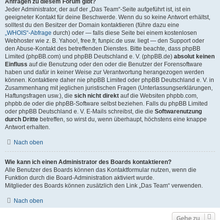
Anfragen zu diesem Forum gibt?
Jeder Administrator, der auf der „Das Team“-Seite aufgeführt ist, ist ein
geeigneter Kontakt für deine Beschwerde. Wenn du so keine Antwort erhältst,
solltest du den Besitzer der Domain kontaktieren (führe dazu eine
„WHOIS“-Abfrage
durch) oder — falls diese Seite bei einem kostenlosen
Webhoster wie z. B. Yahoo!, free.fr, funpic.de usw. liegt — den Support oder
den Abuse-Kontakt des betreffenden Dienstes. Bitte beachte, dass phpBB
Limited (phpBB.com) und phpBB Deutschland e. V. (phpBB.de)
absolut keinen
Einfluss
auf die Benutzung oder den oder die Benutzer der Forensoftware
haben und dafür in keiner Weise zur Verantwortung herangezogen werden
können. Kontaktiere daher nie phpBB Limited oder phpBB Deutschland e. V. in
Zusammenhang mit jeglichen juristischen Fragen (Unterlassungserklärungen,
Haftungsfragen usw.), die
sich nicht direkt
auf die Websiten phpbb.com,
phpbb.de oder die phpBB-Software selbst beziehen. Falls du phpBB Limited
oder phpBB Deutschland e. V. E-Mails schreibst, die die
Softwarenutzung
durch Dritte
betreffen, so wirst du, wenn überhaupt, höchstens eine knappe
Antwort erhalten.
Nach oben
Wie kann ich einen Administrator des Boards kontaktieren?
Alle Benutzer des Boards können das Kontaktformular nutzen, wenn die
Funktion durch die Board-Administration aktiviert wurde.
Mitglieder des Boards können zusätzlich den Link „Das Team“ verwenden.
Nach oben
Gehe zu