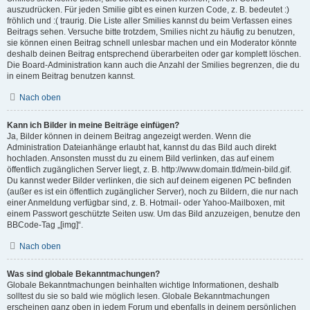
auszudrücken. Für jeden Smilie gibt es einen kurzen Code, z. B. bedeutet :)
fröhlich und :( traurig. Die Liste aller Smilies kannst du beim Verfassen eines
Beitrags sehen. Versuche bitte trotzdem, Smilies nicht zu häufig zu benutzen,
sie können einen Beitrag schnell unlesbar machen und ein Moderator könnte
deshalb deinen Beitrag entsprechend überarbeiten oder gar komplett löschen.
Die Board-Administration kann auch die Anzahl der Smilies begrenzen, die du
in einem Beitrag benutzen kannst.
Nach oben
Kann ich Bilder in meine Beiträge einfügen?
Ja, Bilder können in deinem Beitrag angezeigt werden. Wenn die
Administration Dateianhänge erlaubt hat, kannst du das Bild auch direkt
hochladen. Ansonsten musst du zu einem Bild verlinken, das auf einem
öffentlich zugänglichen Server liegt, z. B. http://www.domain.tld/mein-bild.gif.
Du kannst weder Bilder verlinken, die sich auf deinem eigenen PC befinden
(außer es ist ein öffentlich zugänglicher Server), noch zu Bildern, die nur nach
einer Anmeldung verfügbar sind, z. B. Hotmail- oder Yahoo-Mailboxen, mit
einem Passwort geschützte Seiten usw. Um das Bild anzuzeigen, benutze den
BBCode-Tag „[img]“.
Nach oben
Was sind globale Bekanntmachungen?
Globale Bekanntmachungen beinhalten wichtige Informationen, deshalb
solltest du sie so bald wie möglich lesen. Globale Bekanntmachungen
erscheinen ganz oben in jedem Forum und ebenfalls in deinem persönlichen