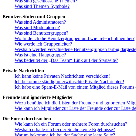
Was sind geschlossene Themen?
Was sind Themen-Symbole?
Benutzer-Stufen und Gruppen
Was sind Administratoren?
Was sind Moderatoren?
Was sind Benutzergruppen?
Wo finde ich die Benutzergruppen und wie trete ich ihnen bei?
Wie werde ich Gruppenleiter?
Weshalb werden verschiedene Benutzergruppen farbig dargestel
Was ist eine Hauptgruppe?
Was bedeutet der „Das Team“-Link auf der Startseite?
Private Nachrichten
Ich kann keine Privaten Nachrichten verschicken!
Ich bekomme ständig unerwünschte Private Nachrichten!
Ich habe eine Spam-E-Mail von einem Mitglied dieses Forums e
Freunde und ignorierte Mitglieder
Wozu benötige ich die Listen der Freunde und ignorierten Mitg
Wie kann ich Mitglieder zur Liste der Freunde oder zur Liste d
Die Foren durchsuchen
Wie kann ich ein Forum oder mehrere Foren durchsuchen?
Weshalb erhalte ich bei der Suche keine Ergebnisse?
Warum bekomme ich bei der Suche eine leere Seite?