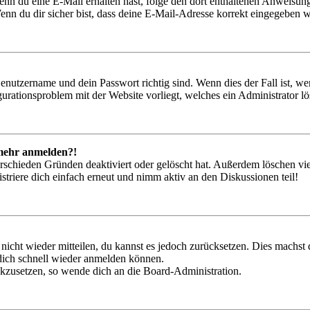
. Wenn du eine E-Mail erhalten hast, folge den dort enthaltenen Anweis
nn du dir sicher bist, dass deine E-Mail-Adresse korrekt eingegeben w
Benutzername und dein Passwort richtig sind. Wenn dies der Fall ist, w
igurationsproblem mit der Website vorliegt, welches ein Administrator l
t mehr anmelden?!
rschieden Gründen deaktiviert oder gelöscht hat. Außerdem löschen vie
triere dich einfach erneut und nimm aktiv an den Diskussionen teil!
 nicht wieder mitteilen, du kannst es jedoch zurücksetzen. Dies machs
 dich schnell wieder anmelden können.
ückzusetzen, so wende dich an die Board-Administration.