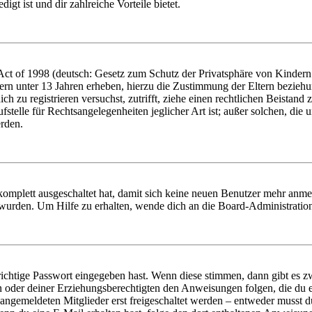
igt ist und dir zahlreiche Vorteile bietet.
t of 1998 (deutsch: Gesetz zum Schutz der Privatsphäre von Kindern i
ern unter 13 Jahren erheben, hierzu die Zustimmung der Eltern bezieh
dich zu registrieren versuchst, zutrifft, ziehe einen rechtlichen Beista
stelle für Rechtsangelegenheiten jeglicher Art ist; außer solchen, die
erden.
 komplett ausgeschaltet hat, damit sich keine neuen Benutzer mehr anm
 wurden. Um Hilfe zu erhalten, wende dich an die Board-Administratio
richtige Passwort eingegeben hast. Wenn diese stimmen, dann gibt es
ern oder deiner Erziehungsberechtigten den Anweisungen folgen, die du e
 angemeldeten Mitglieder erst freigeschaltet werden – entweder musst du