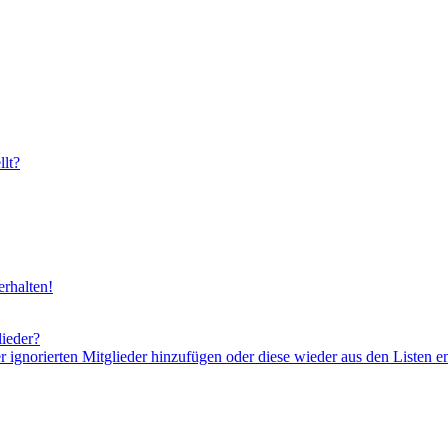
lt?
rhalten!
lieder?
er ignorierten Mitglieder hinzufügen oder diese wieder aus den Listen e