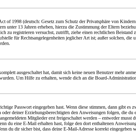
t of 1998 (deutsch: Gesetz zum Schutz der Privatsphäre von Kindern i
ern unter 13 Jahren erheben, hierzu die Zustimmung der Eltern bezieh
dich zu registrieren versuchst, zutrifft, ziehe einen rechtlichen Beista
stelle für Rechtsangelegenheiten jeglicher Art ist; außer solchen, die
erden.
 komplett ausgeschaltet hat, damit sich keine neuen Benutzer mehr anm
 wurden. Um Hilfe zu erhalten, wende dich an die Board-Administratio
richtige Passwort eingegeben hast. Wenn diese stimmen, dann gibt es
ern oder deiner Erziehungsberechtigten den Anweisungen folgen, die du e
 angemeldeten Mitglieder erst freigeschaltet werden – entweder musst du
. Wenn du eine E-Mail erhalten hast, folge den dort enthaltenen Anweis
nn du dir sicher bist, dass deine E-Mail-Adresse korrekt eingegeben w