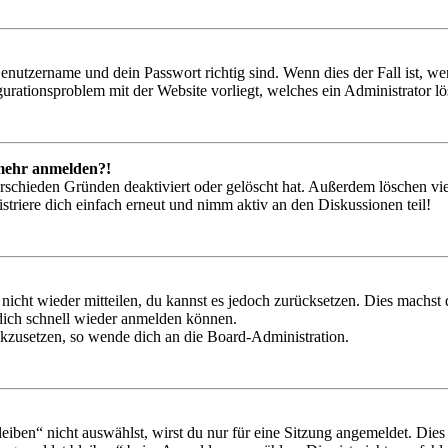
Benutzername und dein Passwort richtig sind. Wenn dies der Fall ist, w
igurationsproblem mit der Website vorliegt, welches ein Administrator l
t mehr anmelden?!
rschieden Gründen deaktiviert oder gelöscht hat. Außerdem löschen vie
triere dich einfach erneut und nimm aktiv an den Diskussionen teil!
 nicht wieder mitteilen, du kannst es jedoch zurücksetzen. Dies machs
 dich schnell wieder anmelden können.
ückzusetzen, so wende dich an die Board-Administration.
en“ nicht auswählst, wirst du nur für eine Sitzung angemeldet. Dies