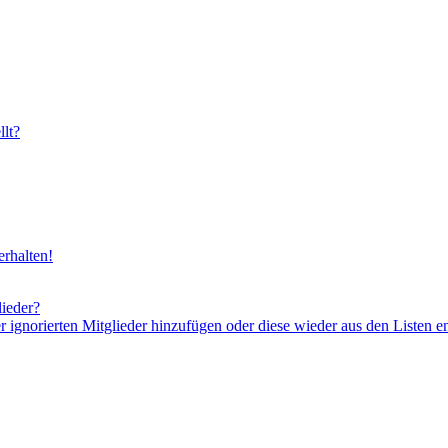
lt?
rhalten!
lieder?
er ignorierten Mitglieder hinzufügen oder diese wieder aus den Listen e