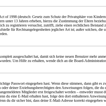
t of 1998 (deutsch: Gesetz zum Schutz der Privatsphäre von Kindern i
ern unter 13 Jahren erheben, hierzu die Zustimmung der Eltern bezieh
dich zu registrieren versuchst, zutrifft, ziehe einen rechtlichen Beista
stelle für Rechtsangelegenheiten jeglicher Art ist; außer solchen, die
erden.
 komplett ausgeschaltet hat, damit sich keine neuen Benutzer mehr anm
 wurden. Um Hilfe zu erhalten, wende dich an die Board-Administratio
richtige Passwort eingegeben hast. Wenn diese stimmen, dann gibt es
ern oder deiner Erziehungsberechtigten den Anweisungen folgen, die du e
 angemeldeten Mitglieder erst freigeschaltet werden – entweder musst du
. Wenn du eine E-Mail erhalten hast, folge den dort enthaltenen Anweis
nn du dir sicher bist, dass deine E-Mail-Adresse korrekt eingegeben w