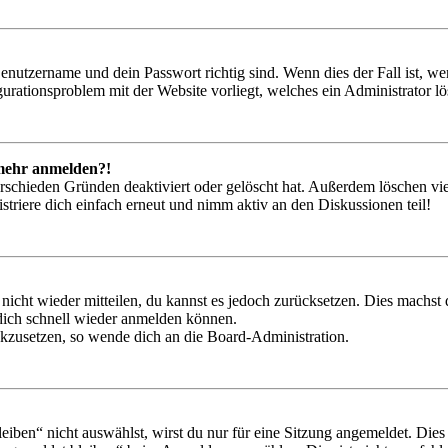
Benutzername und dein Passwort richtig sind. Wenn dies der Fall ist, w
igurationsproblem mit der Website vorliegt, welches ein Administrator l
t mehr anmelden?!
rschieden Gründen deaktiviert oder gelöscht hat. Außerdem löschen vie
triere dich einfach erneut und nimm aktiv an den Diskussionen teil!
 nicht wieder mitteilen, du kannst es jedoch zurücksetzen. Dies machs
 dich schnell wieder anmelden können.
ückzusetzen, so wende dich an die Board-Administration.
en“ nicht auswählst, wirst du nur für eine Sitzung angemeldet. Dies