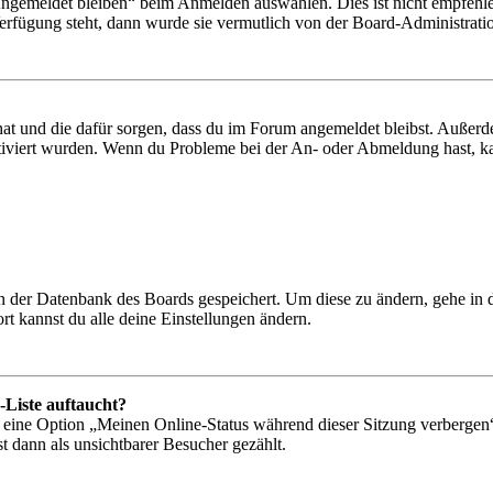
Angemeldet bleiben“ beim Anmelden auswählen. Dies ist nicht empfehle
Verfügung steht, dann wurde sie vermutlich von der Board-Administratio
 hat und die dafür sorgen, dass du im Forum angemeldet bleibst. Außer
tiviert wurden. Wenn du Probleme bei der An- oder Abmeldung hast, ka
 in der Datenbank des Boards gespeichert. Um diese zu ändern, gehe in
t kannst du alle deine Einstellungen ändern.
-Liste auftaucht?
n eine Option „Meinen Online-Status während dieser Sitzung verbergen
t dann als unsichtbarer Besucher gezählt.