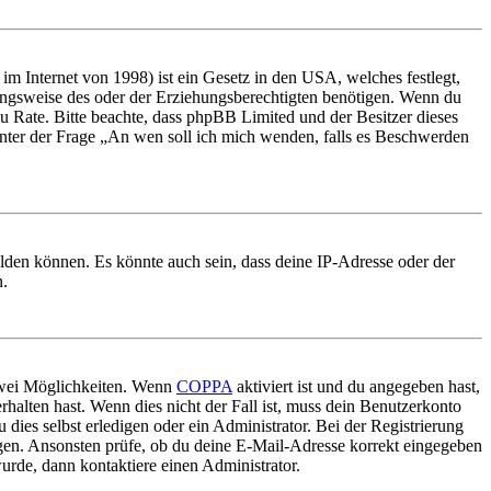
m Internet von 1998) ist ein Gesetz in den USA, welches festlegt,
ungsweise des oder der Erziehungsberechtigten benötigen. Wenn du
nd zu Rate. Bitte beachte, dass phpBB Limited und der Besitzer dieses
 unter der Frage „An wen soll ich mich wenden, falls es Beschwerden
elden können. Es könnte auch sein, dass deine IP-Adresse oder der
n.
 zwei Möglichkeiten. Wenn
COPPA
aktiviert ist und du angegeben hast,
rhalten hast. Wenn dies nicht der Fall ist, muss dein Benutzerkonto
 dies selbst erledigen oder ein Administrator. Bei der Registrierung
ungen. Ansonsten prüfe, ob du deine E-Mail-Adresse korrekt eingegeben
urde, dann kontaktiere einen Administrator.