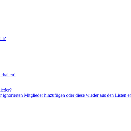
lt?
rhalten!
lieder?
er ignorierten Mitglieder hinzufügen oder diese wieder aus den Listen e