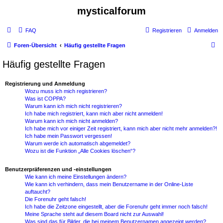
mysticalforum
FAQ
Registrieren
Anmelden
S
Foren-Übersicht
Häufig gestellte Fragen
u
Häufig gestellte Fragen
c
h
Registrierung und Anmeldung
Wozu muss ich mich registrieren?
e
Was ist COPPA?
Warum kann ich mich nicht registrieren?
Ich habe mich registriert, kann mich aber nicht anmelden!
Warum kann ich mich nicht anmelden?
Ich habe mich vor einiger Zeit registriert, kann mich aber nicht mehr anmelden?!
Ich habe mein Passwort vergessen!
Warum werde ich automatisch abgemeldet?
Wozu ist die Funktion „Alle Cookies löschen“?
Benutzerpräferenzen und -einstellungen
Wie kann ich meine Einstellungen ändern?
Wie kann ich verhindern, dass mein Benutzername in der Online-Liste
auftaucht?
Die Forenuhr geht falsch!
Ich habe die Zeitzone eingestellt, aber die Forenuhr geht immer noch falsch!
Meine Sprache steht auf diesem Board nicht zur Auswahl!
Was sind das für Bilder, die bei meinem Benutzernamen angezeigt werden?