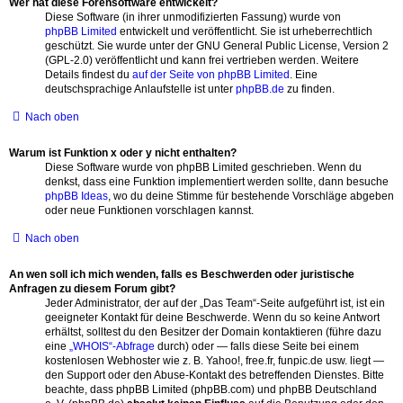
Wer hat diese Forensoftware entwickelt?
Diese Software (in ihrer unmodifizierten Fassung) wurde von
phpBB Limited
entwickelt und veröffentlicht. Sie ist urheberrechtlich
geschützt. Sie wurde unter der GNU General Public License, Version 2
(GPL-2.0) veröffentlicht und kann frei vertrieben werden. Weitere
Details findest du
auf der Seite von phpBB Limited
. Eine
deutschsprachige Anlaufstelle ist unter
phpBB.de
zu finden.
Nach oben
Warum ist Funktion x oder y nicht enthalten?
Diese Software wurde von phpBB Limited geschrieben. Wenn du
denkst, dass eine Funktion implementiert werden sollte, dann besuche
phpBB Ideas
, wo du deine Stimme für bestehende Vorschläge abgeben
oder neue Funktionen vorschlagen kannst.
Nach oben
An wen soll ich mich wenden, falls es Beschwerden oder juristische
Anfragen zu diesem Forum gibt?
Jeder Administrator, der auf der „Das Team“-Seite aufgeführt ist, ist ein
geeigneter Kontakt für deine Beschwerde. Wenn du so keine Antwort
erhältst, solltest du den Besitzer der Domain kontaktieren (führe dazu
eine
„WHOIS“-Abfrage
durch) oder — falls diese Seite bei einem
kostenlosen Webhoster wie z. B. Yahoo!, free.fr, funpic.de usw. liegt —
den Support oder den Abuse-Kontakt des betreffenden Dienstes. Bitte
beachte, dass phpBB Limited (phpBB.com) und phpBB Deutschland