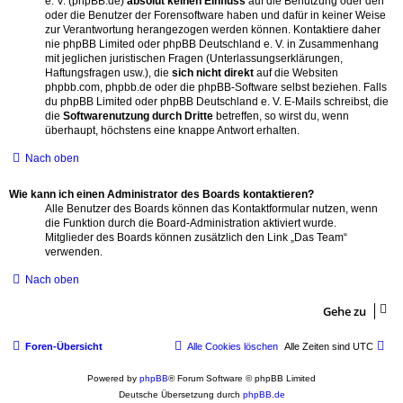
e. V. (phpBB.de)
absolut keinen Einfluss
auf die Benutzung oder den
oder die Benutzer der Forensoftware haben und dafür in keiner Weise
zur Verantwortung herangezogen werden können. Kontaktiere daher
nie phpBB Limited oder phpBB Deutschland e. V. in Zusammenhang
mit jeglichen juristischen Fragen (Unterlassungserklärungen,
Haftungsfragen usw.), die
sich nicht direkt
auf die Websiten
phpbb.com, phpbb.de oder die phpBB-Software selbst beziehen. Falls
du phpBB Limited oder phpBB Deutschland e. V. E-Mails schreibst, die
die
Softwarenutzung durch Dritte
betreffen, so wirst du, wenn
überhaupt, höchstens eine knappe Antwort erhalten.
Nach oben
Wie kann ich einen Administrator des Boards kontaktieren?
Alle Benutzer des Boards können das Kontaktformular nutzen, wenn
die Funktion durch die Board-Administration aktiviert wurde.
Mitglieder des Boards können zusätzlich den Link „Das Team“
verwenden.
Nach oben
Gehe zu
Foren-Übersicht
Alle Cookies löschen
Alle Zeiten sind
UTC
Powered by
phpBB
® Forum Software © phpBB Limited
Deutsche Übersetzung durch
phpBB.de