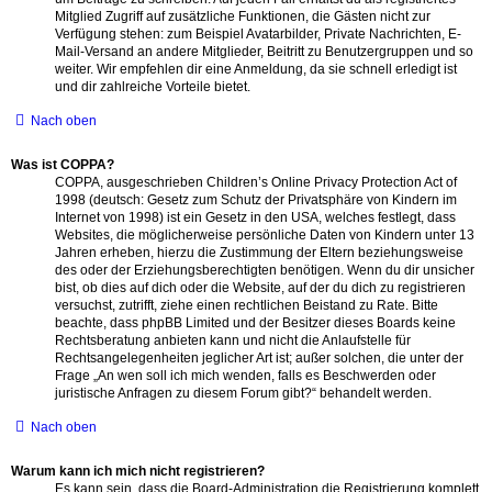
Mitglied Zugriff auf zusätzliche Funktionen, die Gästen nicht zur
Verfügung stehen: zum Beispiel Avatarbilder, Private Nachrichten, E-
Mail-Versand an andere Mitglieder, Beitritt zu Benutzergruppen und so
weiter. Wir empfehlen dir eine Anmeldung, da sie schnell erledigt ist
und dir zahlreiche Vorteile bietet.
Nach oben
Was ist COPPA?
COPPA, ausgeschrieben Children’s Online Privacy Protection Act of
1998 (deutsch: Gesetz zum Schutz der Privatsphäre von Kindern im
Internet von 1998) ist ein Gesetz in den USA, welches festlegt, dass
Websites, die möglicherweise persönliche Daten von Kindern unter 13
Jahren erheben, hierzu die Zustimmung der Eltern beziehungsweise
des oder der Erziehungsberechtigten benötigen. Wenn du dir unsicher
bist, ob dies auf dich oder die Website, auf der du dich zu registrieren
versuchst, zutrifft, ziehe einen rechtlichen Beistand zu Rate. Bitte
beachte, dass phpBB Limited und der Besitzer dieses Boards keine
Rechtsberatung anbieten kann und nicht die Anlaufstelle für
Rechtsangelegenheiten jeglicher Art ist; außer solchen, die unter der
Frage „An wen soll ich mich wenden, falls es Beschwerden oder
juristische Anfragen zu diesem Forum gibt?“ behandelt werden.
Nach oben
Warum kann ich mich nicht registrieren?
Es kann sein, dass die Board-Administration die Registrierung komplett