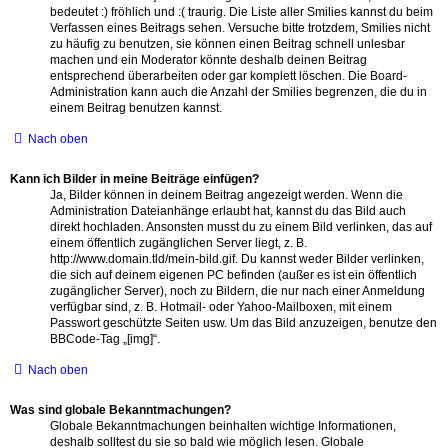
bedeutet :) fröhlich und :( traurig. Die Liste aller Smilies kannst du beim
Verfassen eines Beitrags sehen. Versuche bitte trotzdem, Smilies nicht
zu häufig zu benutzen, sie können einen Beitrag schnell unlesbar
machen und ein Moderator könnte deshalb deinen Beitrag
entsprechend überarbeiten oder gar komplett löschen. Die Board-
Administration kann auch die Anzahl der Smilies begrenzen, die du in
einem Beitrag benutzen kannst.
Nach oben
Kann ich Bilder in meine Beiträge einfügen?
Ja, Bilder können in deinem Beitrag angezeigt werden. Wenn die
Administration Dateianhänge erlaubt hat, kannst du das Bild auch
direkt hochladen. Ansonsten musst du zu einem Bild verlinken, das auf
einem öffentlich zugänglichen Server liegt, z. B.
http://www.domain.tld/mein-bild.gif. Du kannst weder Bilder verlinken,
die sich auf deinem eigenen PC befinden (außer es ist ein öffentlich
zugänglicher Server), noch zu Bildern, die nur nach einer Anmeldung
verfügbar sind, z. B. Hotmail- oder Yahoo-Mailboxen, mit einem
Passwort geschützte Seiten usw. Um das Bild anzuzeigen, benutze den
BBCode-Tag „[img]“.
Nach oben
Was sind globale Bekanntmachungen?
Globale Bekanntmachungen beinhalten wichtige Informationen,
deshalb solltest du sie so bald wie möglich lesen. Globale