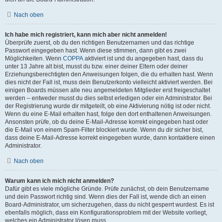
Nach oben
Ich habe mich registriert, kann mich aber nicht anmelden!
Überprüfe zuerst, ob du den richtigen Benutzernamen und das richtige
Passwort eingegeben hast. Wenn diese stimmen, dann gibt es zwei
Möglichkeiten. Wenn
COPPA
aktiviert ist und du angegeben hast, dass du
unter 13 Jahre alt bist, musst du bzw. einer deiner Eltern oder deiner
Erziehungsberechtigten den Anweisungen folgen, die du erhalten hast. Wenn
dies nicht der Fall ist, muss dein Benutzerkonto vielleicht aktiviert werden. Bei
einigen Boards müssen alle neu angemeldeten Mitglieder erst freigeschaltet
werden – entweder musst du dies selbst erledigen oder ein Administrator. Bei
der Registrierung wurde dir mitgeteilt, ob eine Aktivierung nötig ist oder nicht.
Wenn du eine E-Mail erhalten hast, folge den dort enthaltenen Anweisungen.
Ansonsten prüfe, ob du deine E-Mail-Adresse korrekt eingegeben hast oder
die E-Mail von einem Spam-Filter blockiert wurde. Wenn du dir sicher bist,
dass deine E-Mail-Adresse korrekt eingegeben wurde, dann kontaktiere einen
Administrator.
Nach oben
Warum kann ich mich nicht anmelden?
Dafür gibt es viele mögliche Gründe. Prüfe zunächst, ob dein Benutzername
und dein Passwort richtig sind. Wenn dies der Fall ist, wende dich an einen
Board-Administrator, um sicherzugehen, dass du nicht gesperrt wurdest. Es ist
ebenfalls möglich, dass ein Konfigurationsproblem mit der Website vorliegt,
welches ein Administrator lösen muss.