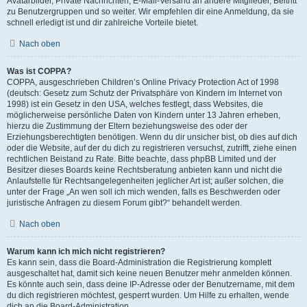
Avatarbilder, Private Nachrichten, E-Mail-Versand an andere Mitglieder, Beitritt
zu Benutzergruppen und so weiter. Wir empfehlen dir eine Anmeldung, da sie
schnell erledigt ist und dir zahlreiche Vorteile bietet.
Nach oben
Was ist COPPA?
COPPA, ausgeschrieben Children’s Online Privacy Protection Act of 1998
(deutsch: Gesetz zum Schutz der Privatsphäre von Kindern im Internet von
1998) ist ein Gesetz in den USA, welches festlegt, dass Websites, die
möglicherweise persönliche Daten von Kindern unter 13 Jahren erheben,
hierzu die Zustimmung der Eltern beziehungsweise des oder der
Erziehungsberechtigten benötigen. Wenn du dir unsicher bist, ob dies auf dich
oder die Website, auf der du dich zu registrieren versuchst, zutrifft, ziehe einen
rechtlichen Beistand zu Rate. Bitte beachte, dass phpBB Limited und der
Besitzer dieses Boards keine Rechtsberatung anbieten kann und nicht die
Anlaufstelle für Rechtsangelegenheiten jeglicher Art ist; außer solchen, die
unter der Frage „An wen soll ich mich wenden, falls es Beschwerden oder
juristische Anfragen zu diesem Forum gibt?“ behandelt werden.
Nach oben
Warum kann ich mich nicht registrieren?
Es kann sein, dass die Board-Administration die Registrierung komplett
ausgeschaltet hat, damit sich keine neuen Benutzer mehr anmelden können.
Es könnte auch sein, dass deine IP-Adresse oder der Benutzername, mit dem
du dich registrieren möchtest, gesperrt wurden. Um Hilfe zu erhalten, wende
dich an die Board-Administration.