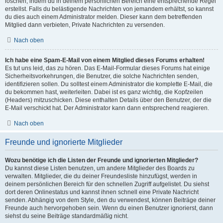
löschen, indem du in deinem persönlichen Bereich eine entsprechende Regel
erstellst. Falls du belästigende Nachrichten von jemandem erhältst, so kannst
du dies auch einem Administrator melden. Dieser kann dem betreffenden
Mitglied dann verbieten, Private Nachrichten zu versenden.
Nach oben
Ich habe eine Spam-E-Mail von einem Mitglied dieses Forums erhalten!
Es tut uns leid, das zu hören. Das E-Mail-Formular dieses Forums hat einige
Sicherheitsvorkehrungen, die Benutzer, die solche Nachrichten senden,
identifizieren sollen. Du solltest einem Administrator die komplette E-Mail, die
du bekommen hast, weiterleiten. Dabei ist es ganz wichtig, die Kopfzeilen
(Headers) mitzuschicken. Diese enthalten Details über den Benutzer, der die
E-Mail verschickt hat. Der Administrator kann dann entsprechend reagieren.
Nach oben
Freunde und ignorierte Mitglieder
Wozu benötige ich die Listen der Freunde und ignorierten Mitglieder?
Du kannst diese Listen benutzen, um andere Mitglieder des Boards zu
verwalten. Mitglieder, die du deiner Freundesliste hinzufügst, werden in
deinem persönlichen Bereich für den schnellen Zugriff aufgelistet. Du siehst
dort deren Onlinestatus und kannst ihnen schnell eine Private Nachricht
senden. Abhängig von dem Style, den du verwendest, können Beiträge deiner
Freunde auch hervorgehoben sein. Wenn du einen Benutzer ignorierst, dann
siehst du seine Beiträge standardmäßig nicht.