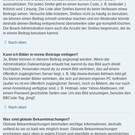
auszudrücken. Für jeden Smilie gibt es einen kurzen Code, z. B. bedeutet :)
fröhlich und :( traurig. Die Liste aller Smilies kannst du beim Verfassen eines
Beitrags sehen. Versuche bitte trotzdem, Smilies nicht zu häufig zu benutzen,
sie können einen Beitrag schnell unlesbar machen und ein Moderator könnte
deshalb deinen Beitrag entsprechend überarbeiten oder gar komplett löschen.
Die Board-Administration kann auch die Anzahl der Smilies begrenzen, die du
in einem Beitrag benutzen kannst.
Nach oben
Kann ich Bilder in meine Beiträge einfügen?
Ja, Bilder können in deinem Beitrag angezeigt werden. Wenn die
Administration Dateianhänge erlaubt hat, kannst du das Bild auch direkt
hochladen. Ansonsten musst du zu einem Bild verlinken, das auf einem
öffentlich zugänglichen Server liegt, z. B. http://www.domain.tld/mein-bild.gif.
Du kannst weder Bilder verlinken, die sich auf deinem eigenen PC befinden
(außer es ist ein öffentlich zugänglicher Server), noch zu Bildern, die nur nach
einer Anmeldung verfügbar sind, z. B. Hotmail- oder Yahoo-Mailboxen, mit
einem Passwort geschützte Seiten usw. Um das Bild anzuzeigen, benutze den
BBCode-Tag „[img]“.
Nach oben
Was sind globale Bekanntmachungen?
Globale Bekanntmachungen beinhalten wichtige Informationen, deshalb
solltest du sie so bald wie möglich lesen. Globale Bekanntmachungen
erscheinen ganz oben in jedem Forum und ebenfalls in deinem persönlichen