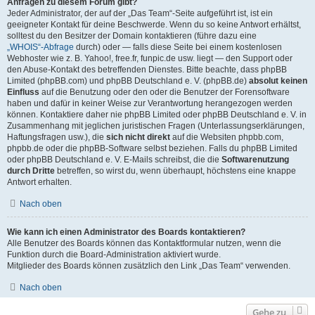
Anfragen zu diesem Forum gibt?
Jeder Administrator, der auf der „Das Team“-Seite aufgeführt ist, ist ein
geeigneter Kontakt für deine Beschwerde. Wenn du so keine Antwort erhältst,
solltest du den Besitzer der Domain kontaktieren (führe dazu eine
„WHOIS“-Abfrage
durch) oder — falls diese Seite bei einem kostenlosen
Webhoster wie z. B. Yahoo!, free.fr, funpic.de usw. liegt — den Support oder
den Abuse-Kontakt des betreffenden Dienstes. Bitte beachte, dass phpBB
Limited (phpBB.com) und phpBB Deutschland e. V. (phpBB.de)
absolut keinen
Einfluss
auf die Benutzung oder den oder die Benutzer der Forensoftware
haben und dafür in keiner Weise zur Verantwortung herangezogen werden
können. Kontaktiere daher nie phpBB Limited oder phpBB Deutschland e. V. in
Zusammenhang mit jeglichen juristischen Fragen (Unterlassungserklärungen,
Haftungsfragen usw.), die
sich nicht direkt
auf die Websiten phpbb.com,
phpbb.de oder die phpBB-Software selbst beziehen. Falls du phpBB Limited
oder phpBB Deutschland e. V. E-Mails schreibst, die die
Softwarenutzung
durch Dritte
betreffen, so wirst du, wenn überhaupt, höchstens eine knappe
Antwort erhalten.
Nach oben
Wie kann ich einen Administrator des Boards kontaktieren?
Alle Benutzer des Boards können das Kontaktformular nutzen, wenn die
Funktion durch die Board-Administration aktiviert wurde.
Mitglieder des Boards können zusätzlich den Link „Das Team“ verwenden.
Nach oben
Gehe zu