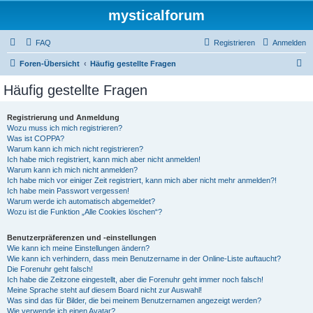
mysticalforum
FAQ
Registrieren
Anmelden
S
Foren-Übersicht
Häufig gestellte Fragen
u
Häufig gestellte Fragen
c
h
Registrierung und Anmeldung
Wozu muss ich mich registrieren?
e
Was ist COPPA?
Warum kann ich mich nicht registrieren?
Ich habe mich registriert, kann mich aber nicht anmelden!
Warum kann ich mich nicht anmelden?
Ich habe mich vor einiger Zeit registriert, kann mich aber nicht mehr anmelden?!
Ich habe mein Passwort vergessen!
Warum werde ich automatisch abgemeldet?
Wozu ist die Funktion „Alle Cookies löschen“?
Benutzerpräferenzen und -einstellungen
Wie kann ich meine Einstellungen ändern?
Wie kann ich verhindern, dass mein Benutzername in der Online-Liste auftaucht?
Die Forenuhr geht falsch!
Ich habe die Zeitzone eingestellt, aber die Forenuhr geht immer noch falsch!
Meine Sprache steht auf diesem Board nicht zur Auswahl!
Was sind das für Bilder, die bei meinem Benutzernamen angezeigt werden?
Wie verwende ich einen Avatar?