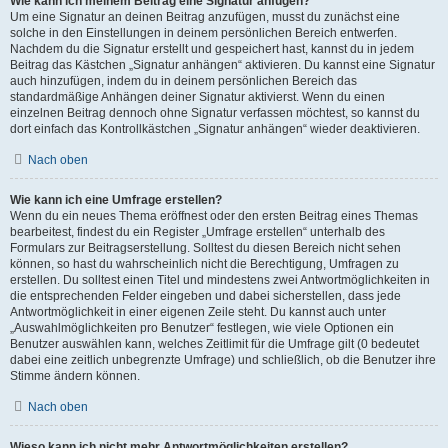
Wie kann ich meinem Beitrag eine Signatur anfügen?
Um eine Signatur an deinen Beitrag anzufügen, musst du zunächst eine
solche in den Einstellungen in deinem persönlichen Bereich entwerfen.
Nachdem du die Signatur erstellt und gespeichert hast, kannst du in jedem
Beitrag das Kästchen „Signatur anhängen“ aktivieren. Du kannst eine Signatur
auch hinzufügen, indem du in deinem persönlichen Bereich das
standardmäßige Anhängen deiner Signatur aktivierst. Wenn du einen
einzelnen Beitrag dennoch ohne Signatur verfassen möchtest, so kannst du
dort einfach das Kontrollkästchen „Signatur anhängen“ wieder deaktivieren.
Nach oben
Wie kann ich eine Umfrage erstellen?
Wenn du ein neues Thema eröffnest oder den ersten Beitrag eines Themas
bearbeitest, findest du ein Register „Umfrage erstellen“ unterhalb des
Formulars zur Beitragserstellung. Solltest du diesen Bereich nicht sehen
können, so hast du wahrscheinlich nicht die Berechtigung, Umfragen zu
erstellen. Du solltest einen Titel und mindestens zwei Antwortmöglichkeiten in
die entsprechenden Felder eingeben und dabei sicherstellen, dass jede
Antwortmöglichkeit in einer eigenen Zeile steht. Du kannst auch unter
„Auswahlmöglichkeiten pro Benutzer“ festlegen, wie viele Optionen ein
Benutzer auswählen kann, welches Zeitlimit für die Umfrage gilt (0 bedeutet
dabei eine zeitlich unbegrenzte Umfrage) und schließlich, ob die Benutzer ihre
Stimme ändern können.
Nach oben
Wieso kann ich nicht mehr Antwortmöglichkeiten erstellen?