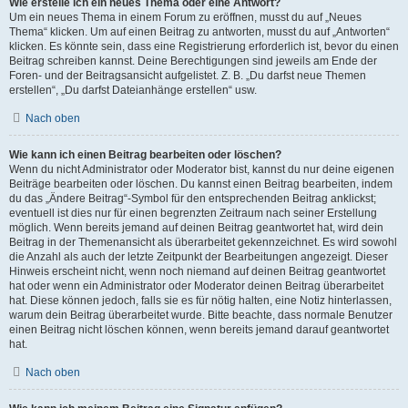
Wie erstelle ich ein neues Thema oder eine Antwort?
Um ein neues Thema in einem Forum zu eröffnen, musst du auf „Neues
Thema“ klicken. Um auf einen Beitrag zu antworten, musst du auf „Antworten“
klicken. Es könnte sein, dass eine Registrierung erforderlich ist, bevor du einen
Beitrag schreiben kannst. Deine Berechtigungen sind jeweils am Ende der
Foren- und der Beitragsansicht aufgelistet. Z. B. „Du darfst neue Themen
erstellen“, „Du darfst Dateianhänge erstellen“ usw.
Nach oben
Wie kann ich einen Beitrag bearbeiten oder löschen?
Wenn du nicht Administrator oder Moderator bist, kannst du nur deine eigenen
Beiträge bearbeiten oder löschen. Du kannst einen Beitrag bearbeiten, indem
du das „Ändere Beitrag“-Symbol für den entsprechenden Beitrag anklickst;
eventuell ist dies nur für einen begrenzten Zeitraum nach seiner Erstellung
möglich. Wenn bereits jemand auf deinen Beitrag geantwortet hat, wird dein
Beitrag in der Themenansicht als überarbeitet gekennzeichnet. Es wird sowohl
die Anzahl als auch der letzte Zeitpunkt der Bearbeitungen angezeigt. Dieser
Hinweis erscheint nicht, wenn noch niemand auf deinen Beitrag geantwortet
hat oder wenn ein Administrator oder Moderator deinen Beitrag überarbeitet
hat. Diese können jedoch, falls sie es für nötig halten, eine Notiz hinterlassen,
warum dein Beitrag überarbeitet wurde. Bitte beachte, dass normale Benutzer
einen Beitrag nicht löschen können, wenn bereits jemand darauf geantwortet
hat.
Nach oben