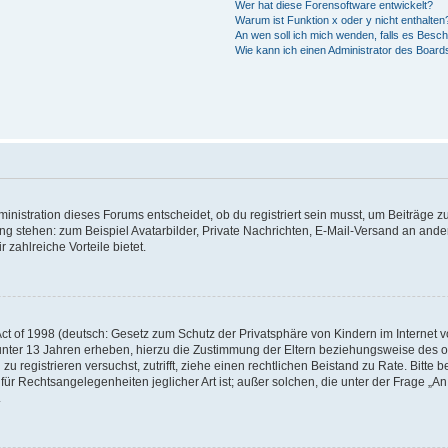
Wer hat diese Forensoftware entwickelt?
Warum ist Funktion x oder y nicht enthalten
An wen soll ich mich wenden, falls es Besc
Wie kann ich einen Administrator des Board
istration dieses Forums entscheidet, ob du registriert sein musst, um Beiträge zu s
ung stehen: zum Beispiel Avatarbilder, Private Nachrichten, E-Mail-Versand an ander
 zahlreiche Vorteile bietet.
t of 1998 (deutsch: Gesetz zum Schutz der Privatsphäre von Kindern im Internet vo
unter 13 Jahren erheben, hierzu die Zustimmung der Eltern beziehungsweise des o
h zu registrieren versuchst, zutrifft, ziehe einen rechtlichen Beistand zu Rate. Bit
für Rechtsangelegenheiten jeglicher Art ist; außer solchen, die unter der Frage „
.