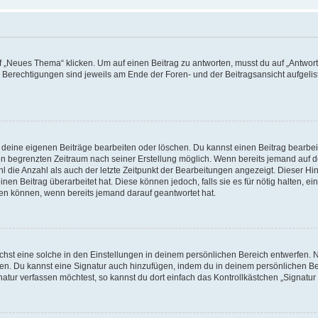
„Neues Thema“ klicken. Um auf einen Beitrag zu antworten, musst du auf „Antworte
e Berechtigungen sind jeweils am Ende der Foren- und der Beitragsansicht aufgeliste
r deine eigenen Beiträge bearbeiten oder löschen. Du kannst einen Beitrag bearbe
inen begrenzten Zeitraum nach seiner Erstellung möglich. Wenn bereits jemand auf de
 die Anzahl als auch der letzte Zeitpunkt der Bearbeitungen angezeigt. Dieser Hi
en Beitrag überarbeitet hat. Diese können jedoch, falls sie es für nötig halten, ei
hen können, wenn bereits jemand darauf geantwortet hat.
st eine solche in den Einstellungen in deinem persönlichen Bereich entwerfen. Na
eren. Du kannst eine Signatur auch hinzufügen, indem du in deinem persönlichen 
atur verfassen möchtest, so kannst du dort einfach das Kontrollkästchen „Signatu