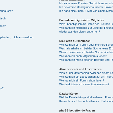
Ich kann keine Privaten Nachrichten versch
Ich bekomme ständig unerwünschte Private
auftaucht?
Ich habe eine Spam-E-Mail von einem Mitgli
alsch!
Freunde und ignorierte Mitglieder
Wozu benötige ich die Listen der Freunde un
rden?
Wie kann ich Mitglieder zur Liste der Freund
wieder aus den Listen entfernen?
fgefordert, mich anzumelden.
Die Foren durchsuchen
Wie kann ich ein Forum oder mehrere For
Weshalb erhalte ich bei der Suche keine Er
Warum bekomme ich bei der Suche eine lee
Wie kann ich nach Mitgliedern suchen?
Wie kann ich meine eigenen Beiträge und T
Abonnements und Lesezeichen
Was ist der Unterschied zwischen einem L
Wie kann ich ein Lesezeichen auf ein Them
Wie kann ich ein Forum abonnieren?
Wie deaktiviere ich meine Abonnements?
gs?
Dateianhänge
Welche Dateianhänge sind in diesem Forum
Kann ich eine Übersicht all meiner Dateian
phpBB betreffende Fragen