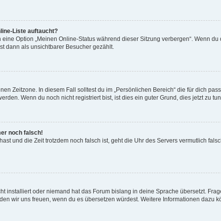
ine-Liste auftaucht?
n eine Option „Meinen Online-Status während dieser Sitzung verbergen“. Wenn du d
st dann als unsichtbarer Besucher gezählt.
en Zeitzone. In diesem Fall solltest du im „Persönlichen Bereich“ die für dich passe
den. Wenn du noch nicht registriert bist, ist dies ein guter Grund, dies jetzt zu tun
mer noch falsch!
t hast und die Zeit trotzdem noch falsch ist, geht die Uhr des Servers vermutlich fal
t installiert oder niemand hat das Forum bislang in deine Sprache übersetzt. Frag
, würden wir uns freuen, wenn du es übersetzen würdest. Weitere Informationen dazu