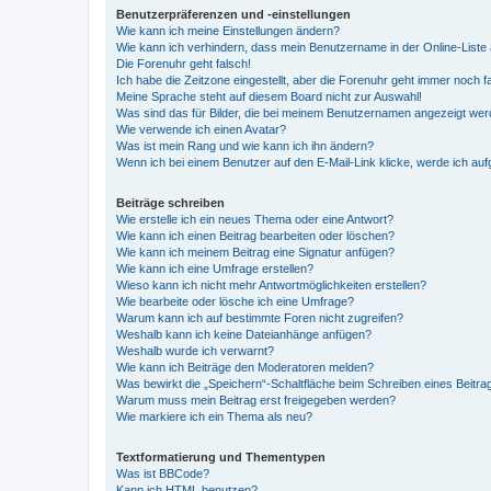
Benutzerpräferenzen und -einstellungen
Wie kann ich meine Einstellungen ändern?
Wie kann ich verhindern, dass mein Benutzername in der Online-Liste 
Die Forenuhr geht falsch!
Ich habe die Zeitzone eingestellt, aber die Forenuhr geht immer noch f
Meine Sprache steht auf diesem Board nicht zur Auswahl!
Was sind das für Bilder, die bei meinem Benutzernamen angezeigt we
Wie verwende ich einen Avatar?
Was ist mein Rang und wie kann ich ihn ändern?
Wenn ich bei einem Benutzer auf den E-Mail-Link klicke, werde ich au
Beiträge schreiben
Wie erstelle ich ein neues Thema oder eine Antwort?
Wie kann ich einen Beitrag bearbeiten oder löschen?
Wie kann ich meinem Beitrag eine Signatur anfügen?
Wie kann ich eine Umfrage erstellen?
Wieso kann ich nicht mehr Antwortmöglichkeiten erstellen?
Wie bearbeite oder lösche ich eine Umfrage?
Warum kann ich auf bestimmte Foren nicht zugreifen?
Weshalb kann ich keine Dateianhänge anfügen?
Weshalb wurde ich verwarnt?
Wie kann ich Beiträge den Moderatoren melden?
Was bewirkt die „Speichern“-Schaltfläche beim Schreiben eines Beitra
Warum muss mein Beitrag erst freigegeben werden?
Wie markiere ich ein Thema als neu?
Textformatierung und Thementypen
Was ist BBCode?
Kann ich HTML benutzen?