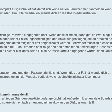
g komplett ausgeschaltet hat, damit sich keine neuen Benutzer mehr anmelden könn
 wurden. Um Hilfe zu erhalten, wende dich an die Board-Administration.
 richtige Passwort eingegeben hast. Wenn diese stimmen, dann gibt es zwei Mögl
tern oder deiner Erziehungsberechtigten den Anweisungen folgen, die du erhalten ha
u angemeldeten Mitglieder erst freigeschaltet werden – entweder musst du dies selbs
. Wenn du eine E-Mail erhalten hast, folge den dort enthaltenen Anweisungen. Ansons
 dir sicher bist, dass deine E-Mail-Adresse korrekt eingegeben wurde, dann kontak
Benutzername und dein Passwort richtig sind. Wenn dies der Fall ist, wende dich a
ionsproblem mit der Website vorliegt, welches ein Administrator lösen muss.
icht mehr anmelden?!
erschieden Gründen deaktiviert oder gelöscht hat. Außerdem löschen viele Boards r
triere dich einfach erneut und nimm aktiv an den Diskussionen teil!