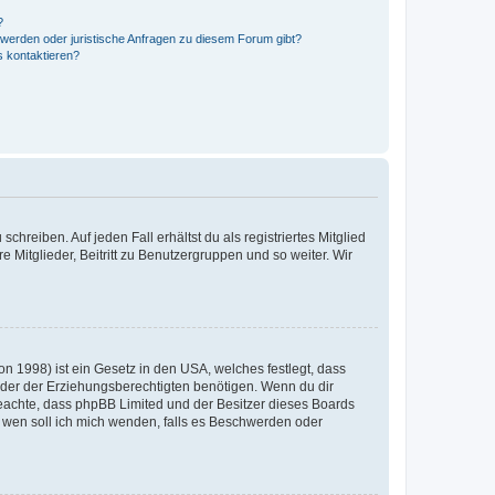
?
hwerden oder juristische Anfragen zu diesem Forum gibt?
s kontaktieren?
chreiben. Auf jeden Fall erhältst du als registriertes Mitglied
e Mitglieder, Beitritt zu Benutzergruppen und so weiter. Wir
n 1998) ist ein Gesetz in den USA, welches festlegt, dass
der der Erziehungsberechtigten benötigen. Wenn du dir
te beachte, dass phpBB Limited und der Besitzer dieses Boards
An wen soll ich mich wenden, falls es Beschwerden oder