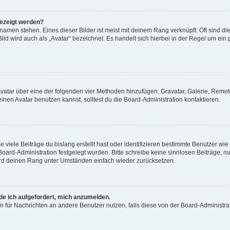
gezeigt werden?
amen stehen. Eines dieser Bilder ist meist mit deinem Rang verknüpft: Oft sind di
ld wird auch als „Avatar“ bezeichnet. Es handelt sich hierbei in der Regel um ein
 Avatar über eine der folgenden vier Methoden hinzufügen: Gravatar, Galerie, Rem
en Avatar benutzen kannst, solltest du die Board-Administration kontaktieren.
viele Beiträge du bislang erstellt hast oder identifizieren bestimmte Benutzer w
 Board-Administration festgelegt wurden. Bitte schreibe keine sinnlosen Beiträge
wird deinen Rang unter Umständen einfach wieder zurücksetzen.
rde ich aufgefordert, mich anzumelden.
ion für Nachrichten an andere Benutzer nutzen, falls diese von der Board-Administ