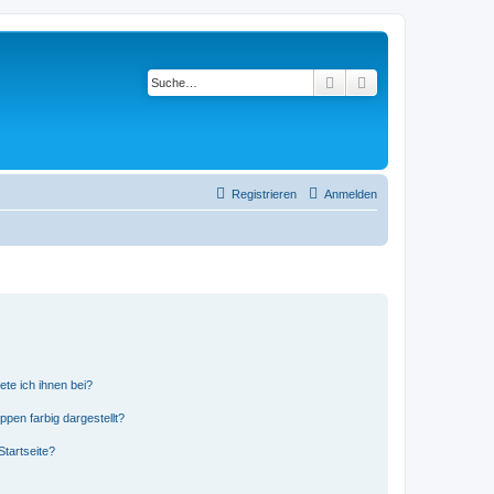
Suche
Erweiterte Suche
Registrieren
Anmelden
ete ich ihnen bei?
en farbig dargestellt?
tartseite?