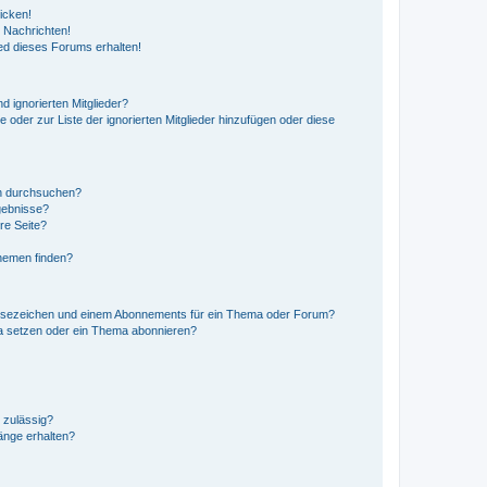
icken!
 Nachrichten!
ed dieses Forums erhalten!
d ignorierten Mitglieder?
e oder zur Liste der ignorierten Mitglieder hinzufügen oder diese
en durchsuchen?
gebnisse?
re Seite?
hemen finden?
esezeichen und einem Abonnements für ein Thema oder Forum?
a setzen oder ein Thema abonnieren?
 zulässig?
hänge erhalten?