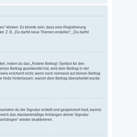
n“ klicken. Es könnte sein, dass eine Registrierung
t. Z. B. „Du darfst neue Themen erstellen“, „Du darfst
iten, indem du das „Ändere Beitrag“-Symbol für den
inen Beitrag geantwortet hat, wird dein Beitrag in der
nweis erscheint nicht, wenn noch niemand auf deinen Beitrag
ne Notiz hinterlassen, warum dein Beitrag überarbeitet wurde.
chdem du die Signatur erstellt und gespeichert hast, kannst
Bereich das standardmäßige Anhängen deiner Signatur
r anhängen“ wieder deaktivieren.