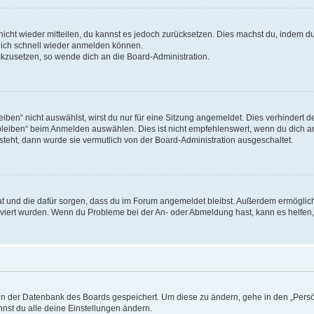
 nicht wieder mitteilen, du kannst es jedoch zurücksetzen. Dies machst du, indem 
 dich schnell wieder anmelden können.
ückzusetzen, so wende dich an die Board-Administration.
en“ nicht auswählst, wirst du nur für eine Sitzung angemeldet. Dies verhindert 
leiben“ beim Anmelden auswählen. Dies ist nicht empfehlenswert, wenn du dich an
 steht, dann wurde sie vermutlich von der Board-Administration ausgeschaltet.
 hat und die dafür sorgen, dass du im Forum angemeldet bleibst. Außerdem ermögli
tiviert wurden. Wenn du Probleme bei der An- oder Abmeldung hast, kann es helfen
n in der Datenbank des Boards gespeichert. Um diese zu ändern, gehe in den „Persö
nst du alle deine Einstellungen ändern.